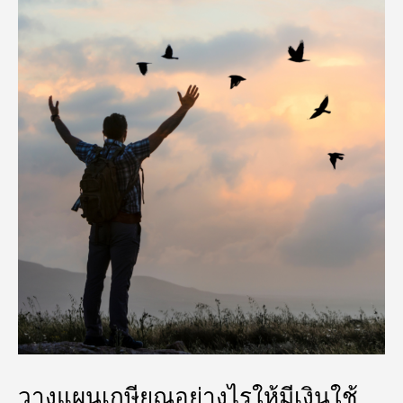
วางแผนเกษียณอย่างไรให้มีเงินใช้