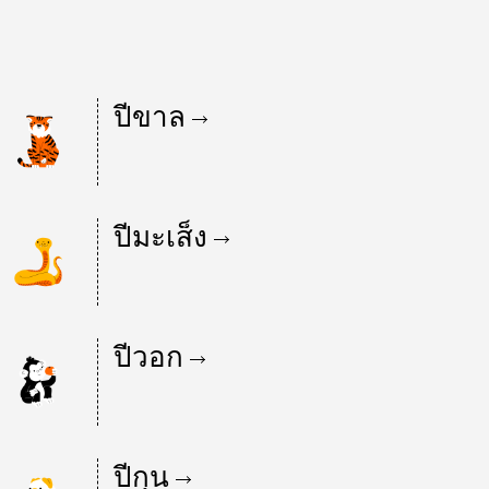
ปีขาล
ปีมะเส็ง
ปีวอก
ปีกุน