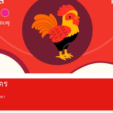
ัตร
ะตา