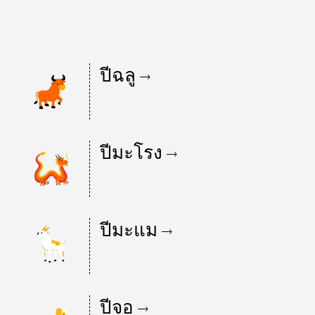
ปีฉลู
ปีมะโรง
ปีมะแม
ปีจอ