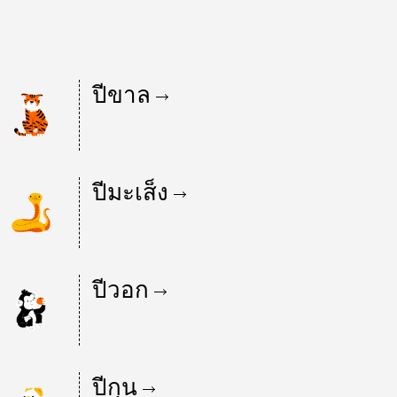
ปีขาล
ปีมะเส็ง
ปีวอก
ปีกุน