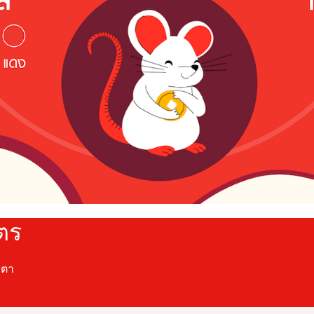
ัตร
ะตา