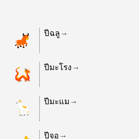
ปีฉลู
ปีมะโรง
ปีมะแม
ปีจอ