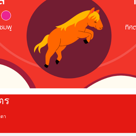
ัตร
ะตา