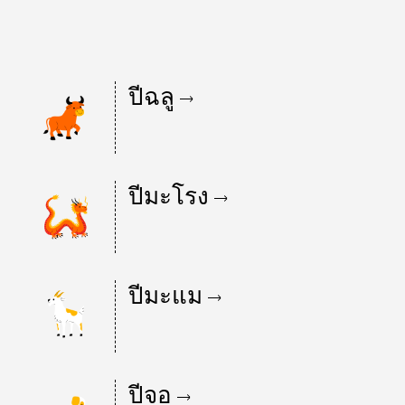
ปีฉลู
ปีมะโรง
ปีมะแม
ปีจอ