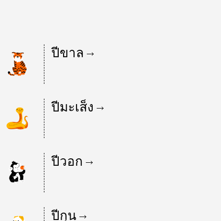
ปีขาล
ปีมะเส็ง
ปีวอก
ปีกุน