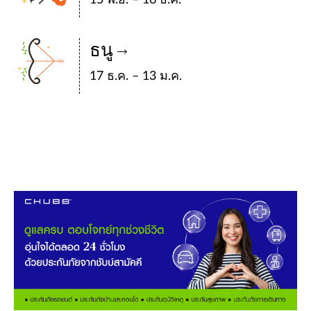
15 พ.ย. – 16 ธ.ค.
ธนู
17 ธ.ค. – 13 ม.ค.