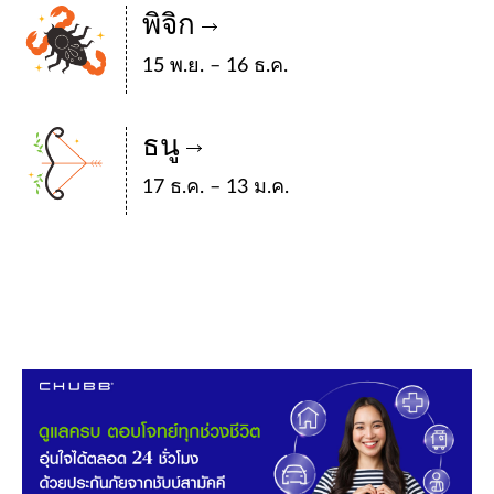
พิจิก
15 พ.ย. – 16 ธ.ค.
ธนู
17 ธ.ค. – 13 ม.ค.