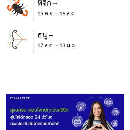
พิจิก
15 พ.ย. – 16 ธ.ค.
ธนู
17 ธ.ค. – 13 ม.ค.