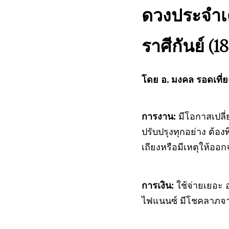
ดวงประจำเ
ราศีกันย์ (1
โดย อ. มงคล รอดเที่
การงาน:
มีโอกาสเปลี
ปรับปรุงทุกอย่าง ต้อ
เถียงหรือมีเหตุให้อ
การเงิน:
ใช้จ่ายเยอะ อ
ไฟแนนซ์ มีโชคลาภจาก