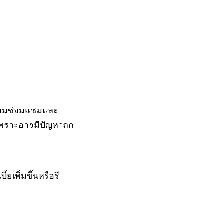
ายามซ่อมแซมและ
อนเพราะอาจมีปัญหาถก
ยเพิ่มขึ้นหรือรี