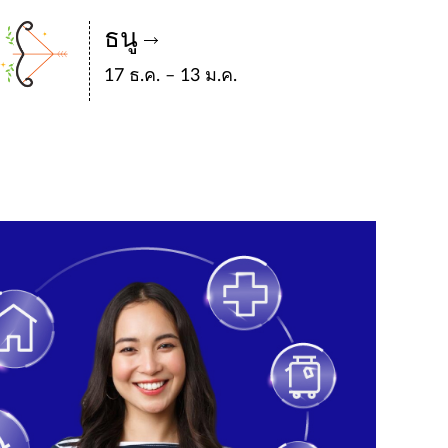
ธนู
17 ธ.ค. – 13 ม.ค.