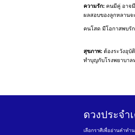
ความรัก:
คนมีคู่ อาจ
ผลสอบของลูกหลานจะได
คนโสด มีโอกาสพบรักก
สุขภาพ:
ต้องระวังอุบั
ทำบุญกับโรงพยาบาลหรื
ดวงประจำเ
เลือกราศีเพื่ออ่านคำทำ