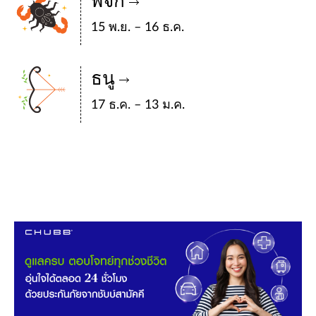
พิจิก
15 พ.ย. – 16 ธ.ค.
ธนู
17 ธ.ค. – 13 ม.ค.