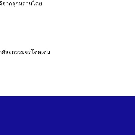
าวดีจากลูกหลานโดย
กทำศัลยกรรมจะโดดเด่น