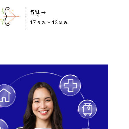
ธนู
17 ธ.ค. – 13 ม.ค.