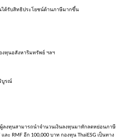
นได้รับสิทธิประโยชน์ด้านภาษีมากขึ้น​
องทุนอสังหาริมทรัพย์ ฯลฯ​
บูรณ์​
ษให้ผู้ลงทุนสามารถนําจํานวนเงินลงทุนมาหักลดหย่อนภาษี
 และ RMF อีก 100,000 บาท ​​กองทุน ThaiESG เป็นทาง