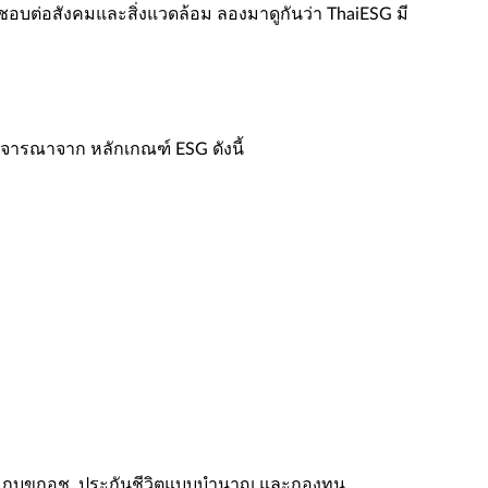
ิดชอบต่อสังคมและสิ่งแวดล้อม ลองมาดูกันว่า ThaiESG มี
พิจารณาจาก หลักเกณฑ์ ESG ดังนี้​
VD, กบขกอช. ประกันชีวิตแบบบำนาญ และกองทุน