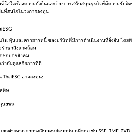
ที่ใส่ใจเรื่องความยั่งยืนและต้องการสนับสนุนธุรกิจที่มีความรับผ
เป็นที่สนใจในวงการลงทุน​
aiESG
นใน หุ้นและตราสารหนี้ ของบริษัทที่มีการดำเนินงานที่ยั่งยืน โดย
ารรักษาสิ่งแวดล้อม​
ผิดชอบต่อสังคม​
กำกับดูแลกิจการที่ดี​
ทุน ThaiESG อาจลงทุน:​
ลพิษ​
มนุษยชน​
SG แยกต่างหาก จากวงเงินลดหย่อนกลุ่มเกษียณ เช่น SSF, RMF, P