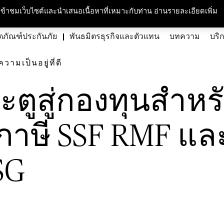
บลดหย่อนภาษี SSF RMF และ
กับเรา
ความรับผิดชอบต่อสังคมและสิ่งแวดล้อม
สนใจร่วมงาน
ศูนย์สื่อม
ารเข้าชมเว็บไซต์และนำเสนอเนื้อหาที่เหมาะกับท่าน อ่านรายละเอียดเพิ่ม
ตภัณฑ์ประกันภัย
พันธมิตรธุรกิจและตัวแทน
บทความ
บริ
มเป็นอยู่ที่ดี
ระตูสู่กองทุนสำห
ภาษี SSF RMF แล
SG