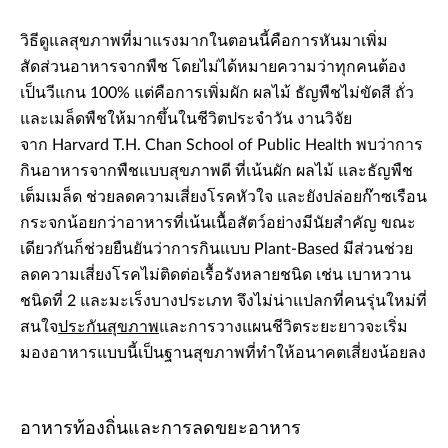
วิธีดูแลสุขภาพที่มาแรงมากในตอนนี้คือการหันมาเพิ่ม
สัดส่วนอาหารจากพืช โดยไม่ได้หมายความว่าทุกคนต้อง
เป็นวีแกน 100% แต่คือการเพิ่มผัก ผลไม้ ธัญพืชไม่ขัดสี ถั่ว
และเมล็ดพืชให้มากขึ้นในชีวิตประจำวัน งานวิจัย
จาก Harvard T.H. Chan School of Public Health พบว่าการ
กินอาหารจากพืชแบบสุขภาพดี ที่เน้นผัก ผลไม้ และธัญพืช
เต็มเมล็ด ช่วยลดความเสี่ยงโรคหัวใจ และยังปล่อยก๊าซเรือน
กระจกน้อยกว่าอาหารที่เน้นเนื้อสัตว์อย่างมีนัยสำคัญ ขณะ
เดียวกันก็ช่วยยืนยันว่าการกินแบบ Plant-Based มีส่วนช่วย
ลดความเสี่ยงโรคไม่ติดต่อเรื้อรังหลายชนิด เช่น เบาหวาน
ชนิดที่ 2 และมะเร็งบางประเภท จึงไม่น่าแปลกที่คนรุ่นใหม่ที่
สนใจ
ประกันสุขภาพ
และการวางแผนชีวิตระยะยาวจะเริ่ม
มองอาหารแบบนี้เป็นฐานสุขภาพที่ทำให้อนาคตเสี่ยงน้อยลง
อาหารท้องถิ่นและการลดขยะอาหาร