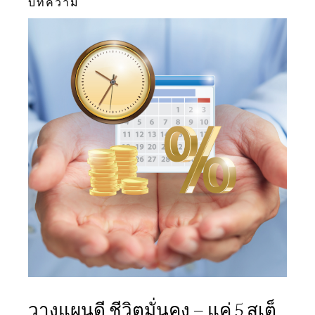
บทความ
วางแผนดี ชีวิตมั่นคง — แค่ 5 สเต็