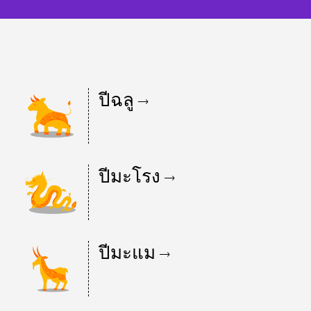
ปีฉลู
ปีมะโรง
ปีมะแม