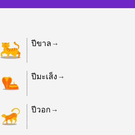
ปีขาล
ปีมะเส็ง
ปีวอก