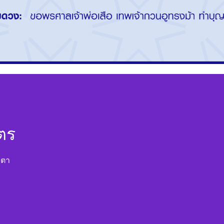
ัตร
ะตา