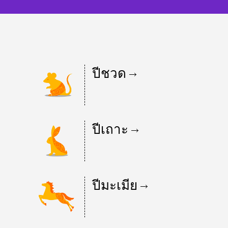
ปีชวด
ปีเถาะ
ปีมะเมีย