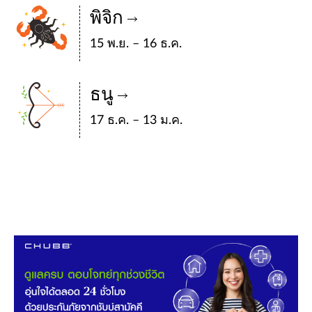
พิจิก
15 พ.ย. – 16 ธ.ค.
ธนู
17 ธ.ค. – 13 ม.ค.