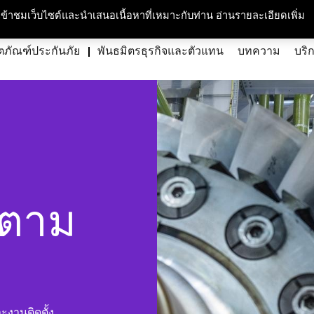
กับเรา
ความรับผิดชอบต่อสังคมและสิ่งแวดล้อม
สนใจร่วมงาน
ศูนย์สื่อม
ารเข้าชมเว็บไซต์และนำเสนอเนื้อหาที่เหมาะกับท่าน อ่านรายละเอียดเพิ่ม
ตภัณฑ์ประกันภัย
พันธมิตรธุรกิจและตัวแทน
บทความ
บริ
นตาม
งานติดตั้ง