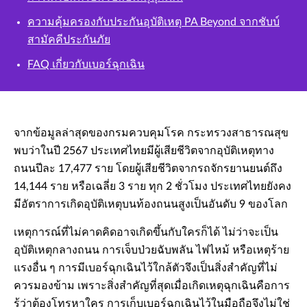
ความคุ้มครองกับประกันอุบัติเหตุ PA Beyond จากชับบ์
สามัคคีประกันภัย
FAQ เกี่ยวกับเบอร์ฉุกเฉิน
จากข้อมูลล่าสุดของกรมควบคุมโรค กระทรวงสาธารณสุข
พบว่าในปี 2567 ประเทศไทยมีผู้เสียชีวิตจากอุบัติเหตุทาง
ถนนปีละ 17,477 ราย โดยผู้เสียชีวิตจากรถจักรยานยนต์ถึง
14,144 ราย หรือเฉลี่ย 3 ราย ทุก 2 ชั่วโมง ประเทศไทยยังคง
มีอัตราการเกิดอุบัติเหตุบนท้องถนนสูงเป็นอันดับ 9 ของโลก
เหตุการณ์ที่ไม่คาดคิดอาจเกิดขึ้นกับใครก็ได้ ไม่ว่าจะเป็น
อุบัติเหตุกลางถนน การเจ็บป่วยฉับพลัน ไฟไหม้ หรือเหตุร้าย
แรงอื่น ๆ การมีเบอร์ฉุกเฉินไว้ใกล้ตัวจึงเป็นสิ่งสำคัญที่ไม่
ควรมองข้าม เพราะสิ่งสำคัญที่สุดเมื่อเกิดเหตุฉุกเฉินคือการ
รู้ว่าต้องโทรหาใคร การเก็บเบอร์ฉุกเฉินไว้ในมือถือจึงไม่ใช่