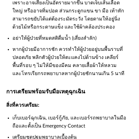
เพราะอาจเสี่ยงเป็นอัตรายมากขึ้น บาดเจ็บเส้นเลือด
ใหญ่ หรืออาจทิ่มปอด ส่วนกระดูกแขน ขา มือ เท้าหัก
สามารถขยับได้แต่ต้องระมัดระวัง โดยดามให้อยู่นิ่ง
ด้วยไม้หรือกระดาษแข็ง และใช้ผ้าคล้องประคอง
อย่าให้ผู้ป่วยที่หมดสติดื่มน้ำ (เสี่ยงสำลัก)
หากผู้ป่วยมีอาการชัก ควรทำให้ผู้ป่วยอยู่บนพื้นราบที่
ปลอดภัย พลิกตัวผู้ป่วยให้ตะแคงไปด้านข้าง เคลียร์
พื้นที่รอบ ๆ ไม่ให้มีของมีคม คลายเสื้อผ้าให้หลวม
และโทรเรียกรถพยาบาลหากผู้ป่วยชักนานเกิน 5 นาที
การเตรียมพร้อมรับมือเหตุฉุกเฉิน
สิ่งที่ควรเตรียม:
เก็บเบอร์ฉุกเฉิน, เบอร์กู้ภัย, และเบอร์รถพยาบาลในมือ
ถือและตั้งเป็น Emergency Contact
เตรียมชุดปฐมพยาบาลเบื้องต้น