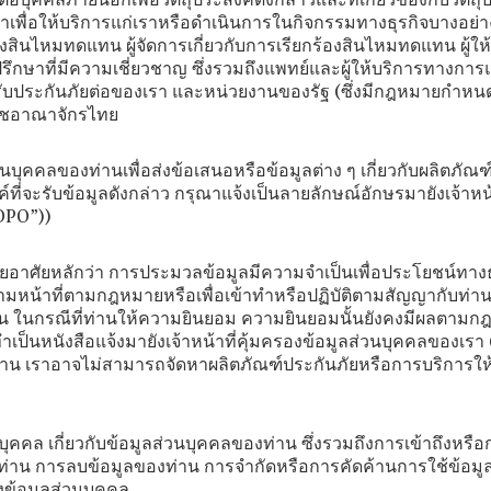
อบุคคลภายนอกเพื่อวัตถุประสงค์ดังกล่าวและที่เกี่ยวข้องกับวัตถุ
ัญญาเพื่อให้บริการแก่เราหรือดำเนินการในกิจกรรมทางธุรกิจบางอย่า
องสินไหมทดแทน ผู้จัดการเกี่ยวกับการเรียกร้องสินไหมทดแทน ผู้ใ
ึกษาที่มีความเชี่ยวชาญ ซึ่งรวมถึงแพทย์และผู้ให้บริการทางการแพท
ะผู้รับประกันภัยต่อของเรา และหน่วยงานของรัฐ (ซึ่งมีกฎหมายกำหนด
าชอาณาจักรไทย
บุคคลของท่านเพื่อส่งข้อเสนอหรือข้อมูลต่าง ๆ เกี่ยวกับผลิตภัณ
่จะรับข้อมูลดังกล่าว กรุณาแจ้งเป็นลายลักษณ์อักษรมายังเจ้าหน้า
“DPO”))
อาศัยหลักว่า การประมวลข้อมูลมีความจำเป็นเพื่อประโยชน์ทาง
ตามหน้าที่ตามกฎหมายหรือเพื่อเข้าทำหรือปฏิบัติตามสัญญากับท่าน 
 ในกรณีที่ท่านให้ความยินยอม ความยินยอมนั้นยังคงมีผลตามก
ป็นหนังสือแจ้งมายังเจ้าหน้าที่คุ้มครองข้อมูลส่วนบุคคลของเรา
น เราอาจไม่สามารถจัดหาผลิตภัณฑ์ประกันภัยหรือการบริการให
บุคคล เกี่ยวกับข้อมูลส่วนบุคคลของท่าน ซึ่งรวมถึงการเข้าถึงหรื
ท่าน การลบข้อมูลของท่าน การจำกัดหรือการคัดค้านการใช้ข้อมู