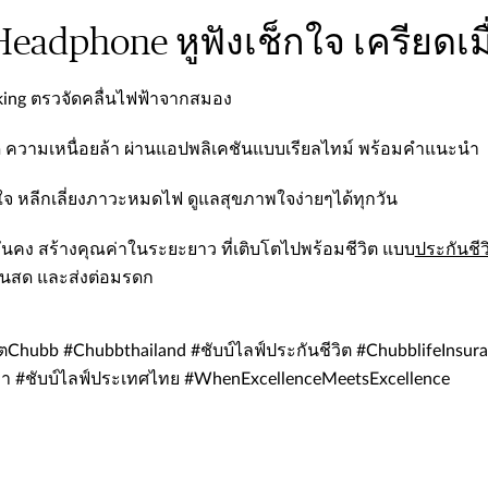
Headphone หูฟังเช็กใจ เครียดเม
king ตรวจัดคลื่นไฟฟ้าจากสมอง
 ความเหนื่อยล้า ผ่านแอปพลิเคชันแบบเรียลไทม์ พร้อมคำแนะนำ
ตใจ หลีกเลี่ยงภาวะหมดไฟ ดูแลสุขภาพใจง่ายๆได้ทุกวัน
่นคง สร้างคุณค่าในระยะยาว ที่เติบโตไปพร้อมชีวิต แบบ
ประกันชีว
งินสด และส่งต่อมรดก
ตChubb #Chubbthailand #ชับบ์ไลฟ์ประกันชีวิต #ChubblifeInsuranc
กา #ชับบ์ไลฟ์ประเทศไทย #WhenExcellenceMeetsExcellence