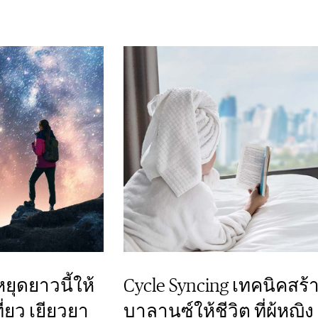
หยุดยาวนี้ให้
Cycle Syncing เทคนิคสร้
่ยว เยียวยา
บาลานซ์ให้ชีวิต ที่ผู้หญิง