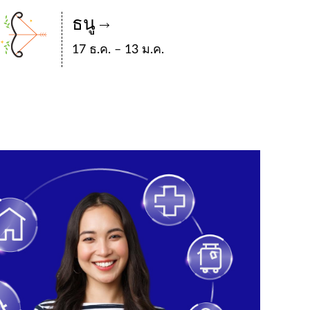
ธนู
17 ธ.ค. – 13 ม.ค.