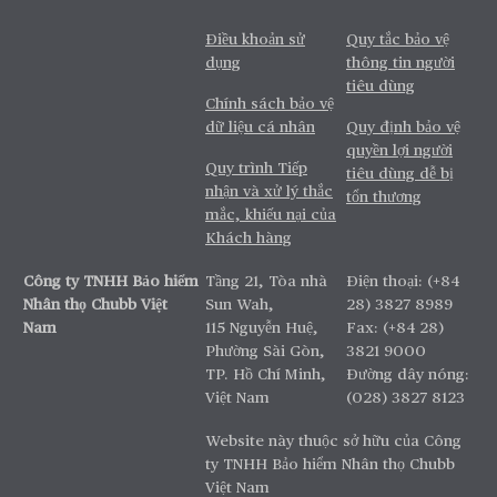
Điều khoản sử
Quy tắc bảo vệ
dụng
thông tin người
tiêu dùng
Chính sách bảo vệ
dữ liệu cá nhân
Quy định bảo vệ
quyền lợi người
Quy trình Tiếp
tiêu dùng dễ bị
nhận và xử lý thắc
tổn thương
mắc, khiếu nại của
Khách hàng
Công ty TNHH Bảo hiểm
Tầng 21, Tòa nhà
Điện thoại: (+84
Nhân thọ Chubb Việt
Sun Wah,
28) 3827 8989
Nam
115 Nguyễn Huệ,
Fax: (+84 28)
Phường Sài Gòn,
3821 9000
TP. Hồ Chí Minh,
Đường dây nóng:
Việt Nam
(028) 3827 8123
Website này thuộc sở hữu của Công
ty TNHH Bảo hiểm Nhân thọ Chubb
Việt Nam