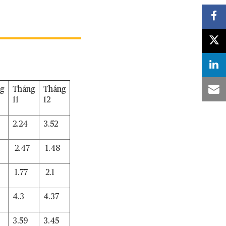
g
Tháng
Tháng
11
12
2.24
3.52
2.47
1.48
1.77
2.1
4.3
4.37
3.59
3.45