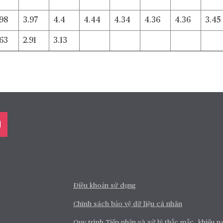
.98
3.97
4.4
4.44
4.34
4.36
4.36
3.45
.63
2.91
3.13
Điều khoản sử dụng
Chính sách bảo vệ dữ liệu cá nhân
Quy trình Tiếp nhận và xử lý thắc mắc, khiếu nạ