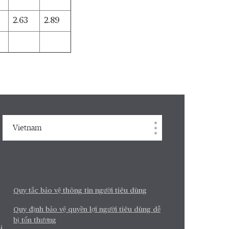
2.63
2.89
Vietnam
Quy tắc bảo vệ thông tin người tiêu dùng
Quy định bảo vệ quyền lợi người tiêu dùng dễ
bị tổn thương
i