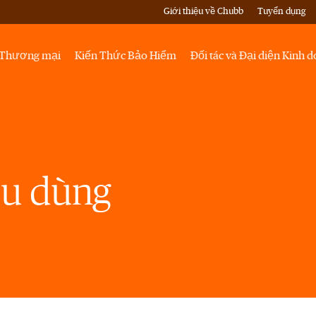
Giới thiệu về Chubb
Tuyển dụng
Thương mại
Kiến Thức Bảo Hiểm
Đối tác và Đại diện Kinh 
iêu dùng