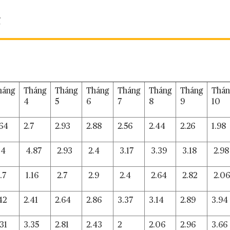
g
háng
Tháng
Tháng
Tháng
Tháng
Tháng
Tháng
Thán
4
5
6
7
8
9
10
.64
2.7
2.93
2.88
2.56
2.44
2.26
1.98
.4
4.87
2.93
2.4
3.17
3.39
3.18
2.98
.7
1.16
2.7
2.9
2.4
2.64
2.82
2.06
42
2.41
2.64
2.86
3.37
3.14
2.89
3.94
31
3.35
2.81
2.43
2
2.06
2.96
3.66