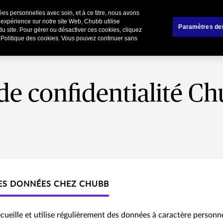
es personnelles avec soin, et à ce titre, nous avons
liers
Affinitaire
Renoncer / Résilier votre cont
 expérience sur notre site Web, Chubb utilise
Paramètres de
du site. Pour gérer ou désactiver ces cookies, cliquez
e Politique des cookies. Vous pouvez continuer sans
 de confidentialité C
ES DONNÉES CHEZ CHUBB
ecueille et utilise régulièrement des données à caractère person