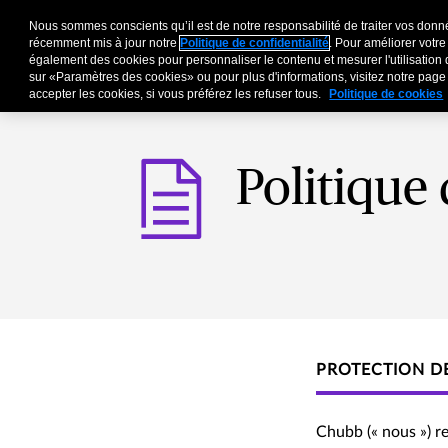
Nous sommes conscients qu’il est de notre responsabilité de traiter vos donné
Entreprises
Particu
récemment mis à jour notre
Politique de confidentialité
. Pour améliorer votre
également des cookies pour personnaliser le contenu et mesurer l'utilisation 
sur «Paramètres des cookies» ou pour plus d'informations, visitez notre pag
accepter les cookies, si vous préférez les refuser tous.
Politique de cookies
Politique
PROTECTION D
Chubb (« nous ») r