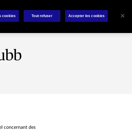
rat
Bibliothèque
À propos de nous
Contactez-nous
s cookies
Tout refuser
Accepter les cookies
hubb
nel concernant des