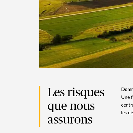
Les risques
Domm
Une f
que nous
centr
les d
assurons