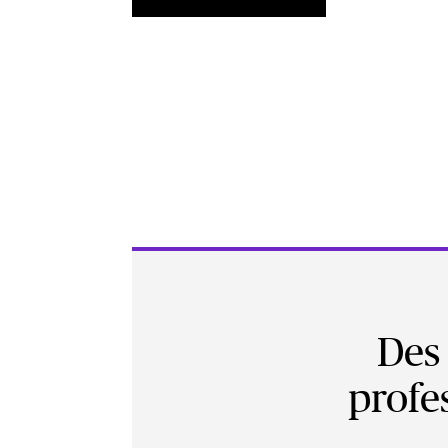
Des 
profe