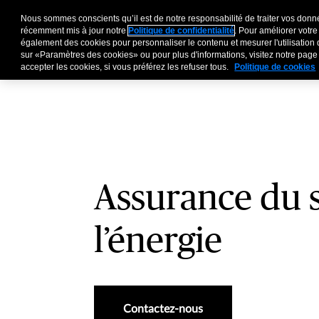
Nous sommes conscients qu’il est de notre responsabilité de traiter vos donné
Entreprises
Particu
récemment mis à jour notre
Politique de confidentialité
. Pour améliorer votre
également des cookies pour personnaliser le contenu et mesurer l'utilisation 
sur «Paramètres des cookies» ou pour plus d'informations, visitez notre pag
accepter les cookies, si vous préférez les refuser tous.
Politique de cookies
Assurance du 
l’énergie
Contactez-nous