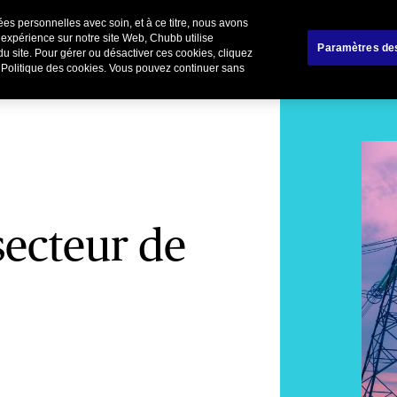
es personnelles avec soin, et à ce titre, nous avons
liers
Affinitaire
Renoncer / Résilier votre cont
 expérience sur notre site Web, Chubb utilise
Paramètres de
du site. Pour gérer ou désactiver ces cookies, cliquez
e Politique des cookies. Vous pouvez continuer sans
secteur de