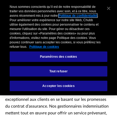
Nous sommes conscients qu’il est de notre responsabilité de
traiter vos données personnelles avec soin, et à ce titre, nous
avons récemment mis à jour notre
Politique de confidentialité
.
Pour améliorer votre expérience sur notre site Web, Chubb
utilise également des cookies pour personnaliser le contenu et
mesurer l'utilisation du site. Pour gérer ou désactiver ces
cookies, cliquez sur «Paramètres des cookies» ou pour plus
d'informations, visitez notre page Politique des cookies. Vous
pouvez continuer sans accepter les cookies, si vous préférez les
refuser tous.
Politique de cookies
Paramètres des cookies
Contactez-nous pour
Tout refuser
déclarer un sinistre
Accepter les cookies
Nous avons un objectif précis : offrir un service
exceptionnel aux clients en se basant sur les promesses
du contrat d’assurance. Nos gestionnaires indemnisation
mettent tout en œuvre pour offrir un service prévenant,