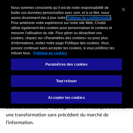
Nous sommes conscients qu’il est de notre responsabilité de
traiter vos données personnelles avec soin, et à ce titre, nous
avons récemment mis à jour notre
Politique de confidentialité
.
Pour améliorer votre expérience sur notre site Web, Chubb
utilise également des cookies pour personnaliser le contenu et
mesurer l'utilisation du site. Pour gérer ou désactiver ces
cookies, cliquez sur «Paramètres des cookies» ou pour plus
d'informations, visitez notre page Politique des cookies. Vous
pouvez continuer sans accepter les cookies, si vous préférez les
refuser tous.
Politique de cookies
Paramètres des cookies
Technologies
Tout refuser
La conjonction actuelle, le développement des réseaux
Accepter les cookies
sociaux, l’analyse de grandes quantités de données et la
dématérialisation de l’hébergement informatique ont créé
une transformation sans précédent du marché de
l’information.