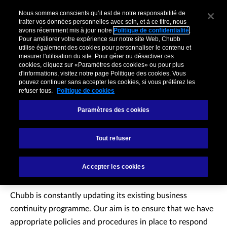
Nous sommes conscients qu’il est de notre responsabilité de
traiter vos données personnelles avec soin, et à ce titre, nous
avons récemment mis à jour notre
Politique de confidentialité
.
Pour améliorer votre expérience sur notre site Web, Chubb
utilise également des cookies pour personnaliser le contenu et
mesurer l'utilisation du site. Pour gérer ou désactiver ces
cookies, cliquez sur «Paramètres des cookies» ou pour plus
d'informations, visitez notre page Politique des cookies. Vous
pouvez continuer sans accepter les cookies, si vous préférez les
refuser tous.
Politique de cookies
Paramètres des cookies
Business continuity
Tout refuser
Welcome to the Business Continuity
Accepter les cookies
information site for Chubb European Group
Chubb is constantly updating its existing business
continuity programme. Our aim is to ensure that we have
appropriate policies and procedures in place to respond