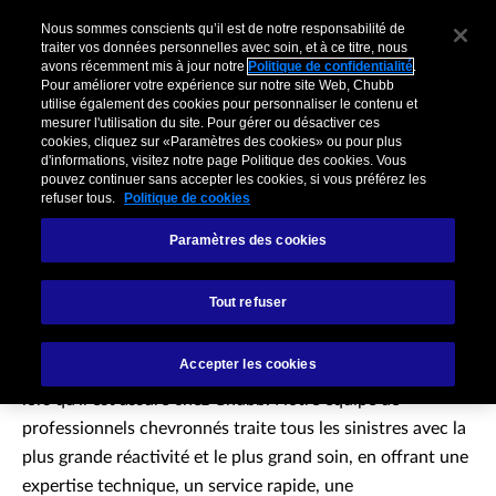
Nous sommes conscients qu’il est de notre responsabilité de
traiter vos données personnelles avec soin, et à ce titre, nous
avons récemment mis à jour notre
Politique de confidentialité
.
Pour améliorer votre expérience sur notre site Web, Chubb
utilise également des cookies pour personnaliser le contenu et
mesurer l'utilisation du site. Pour gérer ou désactiver ces
cookies, cliquez sur «Paramètres des cookies» ou pour plus
d'informations, visitez notre page Politique des cookies. Vous
pouvez continuer sans accepter les cookies, si vous préférez les
refuser tous.
Politique de cookies
Paramètres des cookies
Service indemnisation
Tout refuser
Chaque individu, famille et entreprise de toute taille,
Accepter les cookies
mérite de bénéficier de la meilleure qualité de service dès
lors qu’il est assuré chez Chubb. Notre équipe de
professionnels chevronnés traite tous les sinistres avec la
plus grande réactivité et le plus grand soin, en offrant une
expertise technique, un service rapide, une