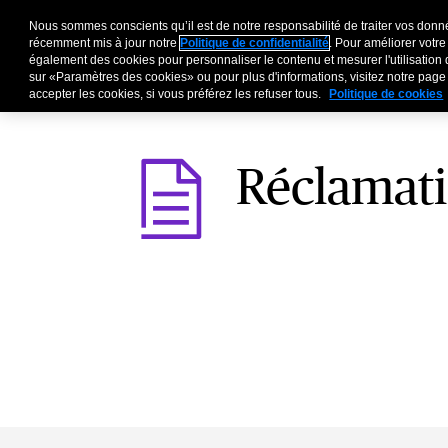
Nous sommes conscients qu’il est de notre responsabilité de traiter vos donné
Entreprises
Particu
récemment mis à jour notre
Politique de confidentialité
. Pour améliorer votre
également des cookies pour personnaliser le contenu et mesurer l'utilisation 
sur «Paramètres des cookies» ou pour plus d'informations, visitez notre pag
accepter les cookies, si vous préférez les refuser tous.
Politique de cookies
Réclamat