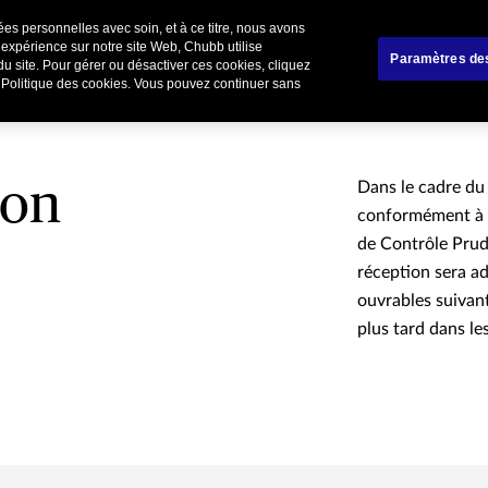
es personnelles avec soin, et à ce titre, nous avons
liers
Affinitaire
Renoncer / Résilier votre cont
 expérience sur notre site Web, Chubb utilise
Paramètres de
du site. Pour gérer ou désactiver ces cookies, cliquez
e Politique des cookies. Vous pouvez continuer sans
ion
Dans le cadre du
conformément à 
de Contrôle Prud
réception sera ad
ouvrables suivant
plus tard dans le