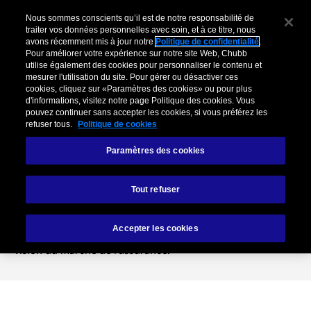
Nous sommes conscients qu’il est de notre responsabilité de
traiter vos données personnelles avec soin, et à ce titre, nous
avons récemment mis à jour notre
Politique de confidentialité
.
Pour améliorer votre expérience sur notre site Web, Chubb
utilise également des cookies pour personnaliser le contenu et
mesurer l'utilisation du site. Pour gérer ou désactiver ces
cookies, cliquez sur «Paramètres des cookies» ou pour plus
d'informations, visitez notre page Politique des cookies. Vous
pouvez continuer sans accepter les cookies, si vous préférez les
refuser tous.
Politique de cookies
Paramètres des cookies
Chubb Views
Tout refuser
Chubb Views est un rendez-vous exclusif avec les
Accepter les cookies
membres de direction de Chubb, qui nous partagent leur
vision du marché de l'assurance.