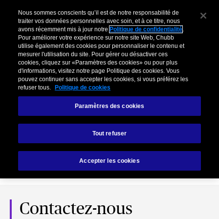
Nous sommes conscients qu’il est de notre responsabilité de
traiter vos données personnelles avec soin, et à ce titre, nous
avons récemment mis à jour notre
Politique de confidentialité
.
Pour améliorer votre expérience sur notre site Web, Chubb
utilise également des cookies pour personnaliser le contenu et
mesurer l'utilisation du site. Pour gérer ou désactiver ces
cookies, cliquez sur «Paramètres des cookies» ou pour plus
d'informations, visitez notre page Politique des cookies. Vous
pouvez continuer sans accepter les cookies, si vous préférez les
refuser tous.
Politique de cookies
Paramètres des cookies
Service client
Tout refuser
Vous avez un sinistre, une réclamation, une demande de
Accepter les cookies
modification ou de résiliation de contrat ?
Contactez-nous