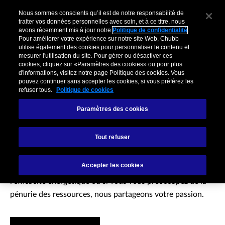
Nous sommes conscients qu’il est de notre responsabilité de
traiter vos données personnelles avec soin, et à ce titre, nous
avons récemment mis à jour notre
Politique de confidentialité
.
Pour améliorer votre expérience sur notre site Web, Chubb
utilise également des cookies pour personnaliser le contenu et
mesurer l'utilisation du site. Pour gérer ou désactiver ces
cookies, cliquez sur «Paramètres des cookies» ou pour plus
d'informations, visitez notre page Politique des cookies. Vous
pouvez continuer sans accepter les cookies, si vous préférez les
refuser tous.
Politique de cookies
Paramètres des cookies
Énergies renouvelables
Tout refuser
Que vous soyez impliqués dans la production d'énergie à
Accepter les cookies
partir de ressources renouvelables, concentrés sur
l'efficacité énergétique ou si vous vous préoccupez de la
pénurie des ressources, nous partageons votre passion.