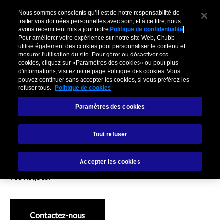
Nous sommes conscients qu’il est de notre responsabilité de
traiter vos données personnelles avec soin, et à ce titre, nous
avons récemment mis à jour notre
Politique de confidentialité
.
Pour améliorer votre expérience sur notre site Web, Chubb
utilise également des cookies pour personnaliser le contenu et
mesurer l'utilisation du site. Pour gérer ou désactiver ces
cookies, cliquez sur «Paramètres des cookies» ou pour plus
d'informations, visitez notre page Politique des cookies. Vous
pouvez continuer sans accepter les cookies, si vous préférez les
refuser tous.
Politique de cookies
Paramètres des cookies
Leadership et expertise
Tout refuser
Vous avez la meilleure connaissance de votre entreprise.
Accepter les cookies
Travaillons main dans la main pour appréhender et gérer
vos risques.
Contactez-nous