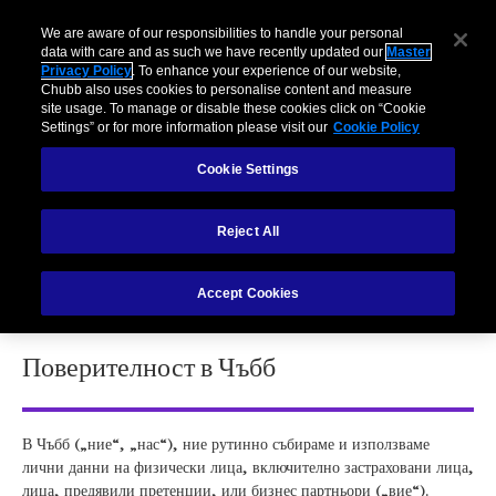
We are aware of our responsibilities to handle your personal
data with care and as such we have recently updated our
Master
Privacy Policy
. To enhance your experience of our website,
Chubb also uses cookies to personalise content and measure
site usage. To manage or disable these cookies click on “Cookie
Settings” or for more information please visit our
Cookie Policy
Cookie Settings
ГЕНЕРАЛНА ПОЛИТИКА ЗА
ПОВЕРИТЕЛНОСТ НА ЧЪББ
Reject All
Accept Cookies
Поверителност в Чъбб
В Чъбб („ние“, „нас“), ние рутинно събираме и използваме
лични данни на физически лица, включително застраховани лица,
лица, предявили претенции, или бизнес партньори („вие“).