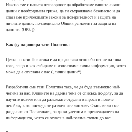
Наясно сме с нашата отговорност да обработваме вашите лични
данни с необходимата грижа, да ги съхраняваме безопасно и да
спазваме приложимите закони за поверителност и защита на
личните данни, по-специално Общия регламент за защита на
данните (ОРЗД).
Как функционира тази Политика
Целта на тази Политика е да предостави ясно обяснение на това
кога, защо и как събираме и използваме лична информация, която
може да е свързана с вас („лични данни“).
Разработили сме тази Политика така, че да бъде възможно най-
четима за вас. Кликнете на дадена тема от списъка по-долу, за да
научите повече или да разгледате отделни въпроси в повече
детайли, като последвате различните линкове. Озаглавили сме
разделите от Политиката, за да ви улесним в преглеждането на
информацията, която се отнася в най-голяма степен до вас.