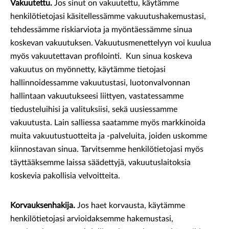
Vakuutettu.
Jos sinut on vakuutettu, käytämme
henkilötietojasi käsitellessämme vakuutushakemustasi,
tehdessämme riskiarviota ja myöntäessämme sinua
koskevan vakuutuksen. Vakuutusmenettelyyn voi kuulua
myös vakuutettavan profilointi. Kun sinua koskeva
vakuutus on myönnetty, käytämme tietojasi
hallinnoidessamme vakuutustasi, luotonvalvonnan
hallintaan vakuutukseesi liittyen, vastatessamme
tiedusteluihisi ja valituksiisi, sekä uusiessamme
vakuutusta. Lain salliessa saatamme myös markkinoida
muita vakuutustuotteita ja -palveluita, joiden uskomme
kiinnostavan sinua. Tarvitsemme henkilötietojasi myös
täyttääksemme laissa säädettyjä, vakuutuslaitoksia
koskevia pakollisia velvoitteita.
Korvauksenhakija.
Jos haet korvausta, käytämme
henkilötietojasi arvioidaksemme hakemustasi,