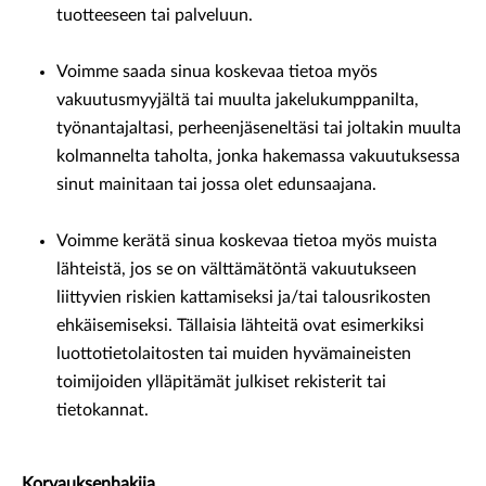
tuotteeseen tai palveluun.
Voimme saada sinua koskevaa tietoa myös
vakuutusmyyjältä tai muulta jakelukumppanilta,
työnantajaltasi, perheenjäseneltäsi tai joltakin muulta
kolmannelta taholta, jonka hakemassa vakuutuksessa
sinut mainitaan tai jossa olet edunsaajana.
Voimme kerätä sinua koskevaa tietoa myös muista
lähteistä, jos se on välttämätöntä vakuutukseen
liittyvien riskien kattamiseksi ja/tai talousrikosten
ehkäisemiseksi. Tällaisia lähteitä ovat esimerkiksi
luottotietolaitosten tai muiden hyvämaineisten
toimijoiden ylläpitämät julkiset rekisterit tai
tietokannat.
Korvauksenhakija