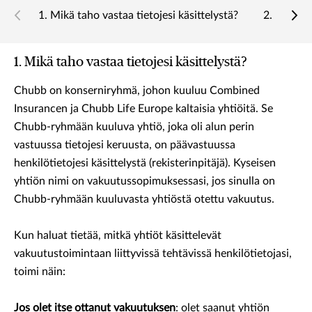
1. Mikä taho vastaa tietojesi käsittelystä?
2. Mitä h
1. Mikä taho vastaa tietojesi käsittelystä?
Chubb on konserniryhmä, johon kuuluu Combined
Insurancen ja Chubb Life Europe kaltaisia yhtiöitä. Se
Chubb-ryhmään kuuluva yhtiö, joka oli alun perin
vastuussa tietojesi keruusta, on päävastuussa
henkilötietojesi käsittelystä (rekisterinpitäjä). Kyseisen
yhtiön nimi on vakuutussopimuksessasi, jos sinulla on
Chubb-ryhmään kuuluvasta yhtiöstä otettu vakuutus.
Kun haluat tietää, mitkä yhtiöt käsittelevät
vakuutustoimintaan liittyvissä tehtävissä henkilötietojasi,
toimi näin:
Jos olet itse ottanut vakuutuksen
: olet saanut yhtiön