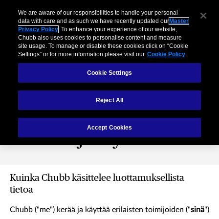
We are aware of our responsibilities to handle your personal
data with care and as such we have recently updated our
Master
Privacy Policy
. To enhance your experience of our website,
Chubb also uses cookies to personalise content and measure
site usage. To manage or disable these cookies click on “Cookie
Settings” or for more information please visit our
Cookie Policy
Cookie Settings
Reject All
Chubb-ryhmän
Accept Cookies
tietosuojakäytäntö
Kuinka Chubb käsittelee luottamuksellista
tietoa
Chubb ("me") kerää ja käyttää erilaisten toimijoiden ("
sinä
")