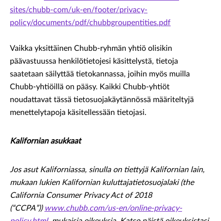
sites/chubb-com/uk-en/footer/privacy-
policy/documents/pdf/chubbgroupentities.pdf
Vaikka yksittäinen Chubb-ryhmän yhtiö olisikin
päävastuussa henkilötietojesi käsittelystä, tietoja
saatetaan säilyttää tietokannassa, joihin myös muilla
Chubb-yhtiöillä on pääsy. Kaikki Chubb-yhtiöt
noudattavat tässä tietosuojakäytännössä määriteltyjä
menettelytapoja käsitellessään tietojasi.
Kalifornian asukkaat
Jos asut Kaliforniassa, sinulla on tiettyjä Kalifornian lain,
mukaan lukien Kalifornian kuluttajatietosuojalaki (the
California Consumer Privacy Act of 2018
(“CCPA”))
www.chubb.com/us-en/online-privacy-