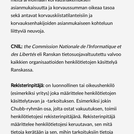
meitä arvioimaan korvaushakemuksen
asianmukaisuutta ja korvaussumman oikeaa tasoa
sekä antavat korvauskiistatilanteisiin ja
korvauksenhakijoiden asianmukaiseen kohteluun
liittyviä neuvoja.
CNIL:
the Commission Nationale de l'Informatique et
des Libertés
eli Ranskan tietosuojavaltuutettu valvoo
kaikkien organisaatioiden henkilötietojen käsittelyä
Ranskassa.
Rekisterinpitäjä:
on luonnollinen tai oikeushenkilö
(esimerkiksi yritys) joka määrittelee henkilötietojen
käsittelytavan ja -tarkoituksen. Esimerkiksi jokin
Chubb-ryhmän osa, jolta ostat vakuutuksen, toimii
henkilötietojesi rekisterinpitäjänä. Rekisterinpitäjä
määrittelee henkilötietojesi keruutavan, sen mitä
tietoja kerätään ja sen, mihin tarkoituksiin tietoja