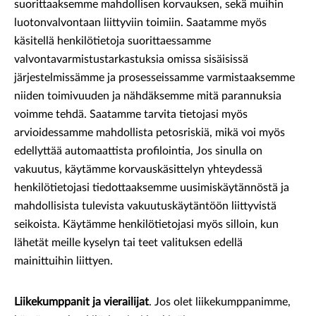
suorittaaksemme mahdollisen korvauksen, sekä muihin
luotonvalvontaan liittyviin toimiin. Saatamme myös
käsitellä henkilötietoja suorittaessamme
valvontavarmistustarkastuksia omissa sisäisissä
järjestelmissämme ja prosesseissamme varmistaaksemme
niiden toimivuuden ja nähdäksemme mitä parannuksia
voimme tehdä. Saatamme tarvita tietojasi myös
arvioidessamme mahdollista petosriskiä, mikä voi myös
edellyttää automaattista profilointia, Jos sinulla on
vakuutus, käytämme korvauskäsittelyn yhteydessä
henkilötietojasi tiedottaaksemme uusimiskäytännöstä ja
mahdollisista tulevista vakuutuskäytäntöön liittyvistä
seikoista. Käytämme henkilötietojasi myös silloin, kun
lähetät meille kyselyn tai teet valituksen edellä
mainittuihin liittyen.
Liikekumppanit ja vierailijat
. Jos olet liikekumppanimme,