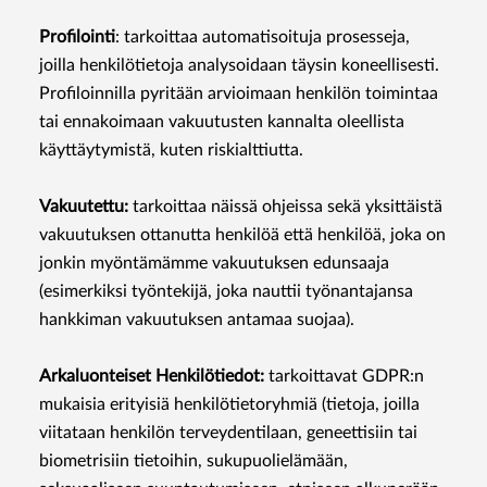
Profilointi
: tarkoittaa automatisoituja prosesseja,
joilla henkilötietoja analysoidaan täysin koneellisesti.
Profiloinnilla pyritään arvioimaan henkilön toimintaa
tai ennakoimaan vakuutusten kannalta oleellista
käyttäytymistä, kuten riskialttiutta.
Vakuutettu:
tarkoittaa näissä ohjeissa sekä yksittäistä
vakuutuksen ottanutta henkilöä että henkilöä, joka on
jonkin myöntämämme vakuutuksen edunsaaja
(esimerkiksi työntekijä, joka nauttii työnantajansa
hankkiman vakuutuksen antamaa suojaa).
Arkaluonteiset Henkilötiedot:
tarkoittavat GDPR:n
mukaisia erityisiä henkilötietoryhmiä (tietoja, joilla
viitataan henkilön terveydentilaan, geneettisiin tai
biometrisiin tietoihin, sukupuolielämään,