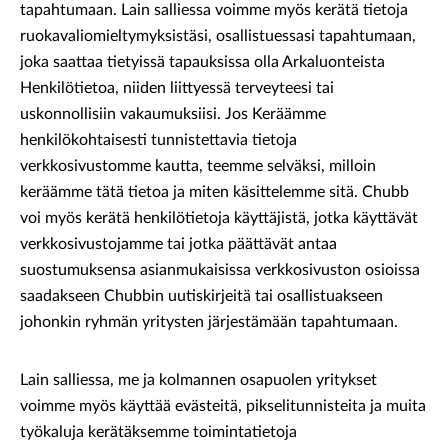
tapahtumaan. Lain salliessa voimme myös kerätä tietoja
ruokavaliomieltymyksistäsi, osallistuessasi tapahtumaan,
joka saattaa tietyissä tapauksissa olla Arkaluonteista
Henkilötietoa, niiden liittyessä terveyteesi tai
uskonnollisiin vakaumuksiisi. Jos Keräämme
henkilökohtaisesti tunnistettavia tietoja
verkkosivustomme kautta, teemme selväksi, milloin
keräämme tätä tietoa ja miten käsittelemme sitä. Chubb
voi myös kerätä henkilötietoja käyttäjistä, jotka käyttävät
verkkosivustojamme tai jotka päättävät antaa
suostumuksensa asianmukaisissa verkkosivuston osioissa
saadakseen Chubbin uutiskirjeitä tai osallistuakseen
johonkin ryhmän yritysten järjestämään tapahtumaan.
Lain salliessa, me ja kolmannen osapuolen yritykset
voimme myös käyttää evästeitä, pikselitunnisteita ja muita
työkaluja kerätäksemme toimintatietoja