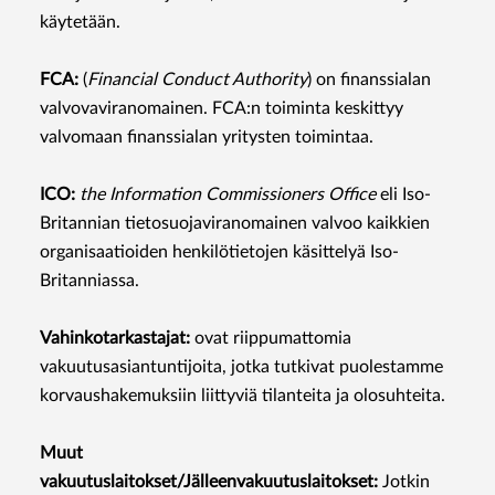
käytetään.
FCA:
(
Financial Conduct Authority
) on finanssialan
valvovaviranomainen. FCA:n toiminta keskittyy
valvomaan finanssialan yritysten toimintaa.
ICO:
the Information Commissioners Oﬃce
eli Iso-
Britannian tietosuojaviranomainen valvoo kaikkien
organisaatioiden henkilötietojen käsittelyä Iso-
Britanniassa.
Vahinkotarkastajat:
ovat riippumattomia
vakuutusasiantuntijoita, jotka tutkivat puolestamme
korvaushakemuksiin liittyviä tilanteita ja olosuhteita.
Muut
vakuutuslaitokset/Jälleenvakuutuslaitokset:
Jotkin