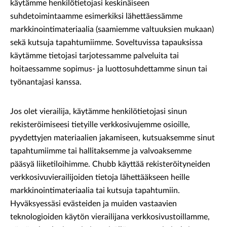
käytämme henkilötietojasi keskinäiseen
suhdetoimintaamme esimerkiksi lähettäessämme
markkinointimateriaalia (saamiemme valtuuksien mukaan)
sekä kutsuja tapahtumiimme. Soveltuvissa tapauksissa
käytämme tietojasi tarjotessamme palveluita tai
hoitaessamme sopimus- ja luottosuhdettamme sinun tai
työnantajasi kanssa.
Jos olet vierailija, käytämme henkilötietojasi sinun
rekisteröimiseesi tietyille verkkosivujemme osioille,
pyydettyjen materiaalien jakamiseen, kutsuaksemme sinut
tapahtumiimme tai hallitaksemme ja valvoaksemme
pääsyä liiketiloihimme. Chubb käyttää rekisteröityneiden
verkkosivuvierailijoiden tietoja lähettääkseen heille
markkinointimateriaalia tai kutsuja tapahtumiin.
Hyväksyessäsi evästeiden ja muiden vastaavien
teknologioiden käytön vierailijana verkkosivustoillamme,