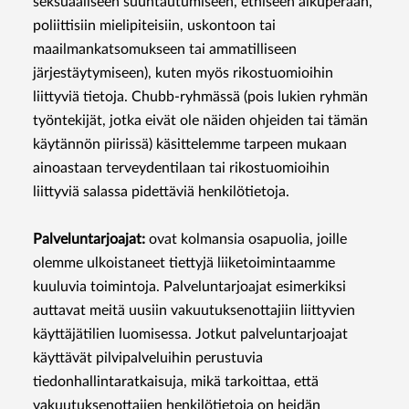
seksuaaliseen suuntautumiseen, etniseen alkuperään,
poliittisiin mielipiteisiin, uskontoon tai
maailmankatsomukseen tai ammatilliseen
järjestäytymiseen), kuten myös rikostuomioihin
liittyviä tietoja. Chubb-ryhmässä (pois lukien ryhmän
työntekijät, jotka eivät ole näiden ohjeiden tai tämän
käytännön piirissä) käsittelemme tarpeen mukaan
ainoastaan terveydentilaan tai rikostuomioihin
liittyviä salassa pidettäviä henkilötietoja.
Palveluntarjoajat:
ovat kolmansia osapuolia, joille
olemme ulkoistaneet tiettyjä liiketoimintaamme
kuuluvia toimintoja. Palveluntarjoajat esimerkiksi
auttavat meitä uusiin vakuutuksenottajiin liittyvien
käyttäjätilien luomisessa. Jotkut palveluntarjoajat
käyttävät pilvipalveluihin perustuvia
tiedonhallintaratkaisuja, mikä tarkoittaa, että
vakuutuksenottajien henkilötietoja on heidän