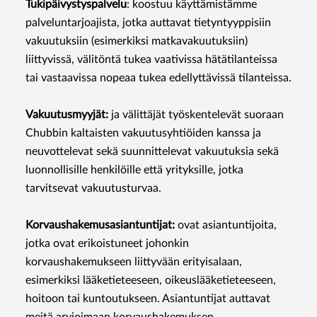
Tukipäivystyspalvelu
: koostuu käyttämistämme
palveluntarjoajista, jotka auttavat tietyntyyppisiin
vakuutuksiin (esimerkiksi matkavakuutuksiin)
liittyvissä, välitöntä tukea vaativissa hätätilanteissa
tai vastaavissa nopeaa tukea edellyttävissä tilanteissa.
Vakuutusmyyjät:
ja välittäjät työskentelevät suoraan
Chubbin kaltaisten vakuutusyhtiöiden kanssa ja
neuvottelevat sekä suunnittelevat vakuutuksia sekä
luonnollisille henkilöille että yrityksille, jotka
tarvitsevat vakuutusturvaa.
Korvaushakemusasiantuntijat:
ovat asiantuntijoita,
jotka ovat erikoistuneet johonkin
korvaushakemukseen liittyvään erityisalaan,
esimerkiksi lääketieteeseen, oikeuslääketieteeseen,
hoitoon tai kuntoutukseen. Asiantuntijat auttavat