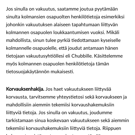
Jos sinulla on vakuutus, saatamme joutua pyytämään
sinulta kolmansien osapuolten henkilötietoja esimerkiksi
johonkin vakuutuksen alaiseen tapahtumaan liittyvän
kolmannen osapuolen loukkaantumisen vuoksi. Mikäli
mahdollista, sinun tulee pyrkiä tiedottamaan kyseiselle
kolmannelle osapuolelle, että joudut antamaan hänen
tietojaan vakuutusyhtiöllesi eli Chubbille. Käsittelemme
myös kolmannen osapuolen henkilötietoja tämän
tietosuojakäytännön mukaisesti.
Korvauksenhakija.
Jos haet vakuutukseen liittyvää
korvausta, tarvitsemme yhteystietosi sekä korvaukseen ja
mahdollisiin aiemmin tekemiisi korvaushakemuksiin
liittyviä tietoja. Jos sinulla on vakuutus, joudumme
tarkistamaan sinua koskevaan vakuutukseen sekä aiemmin
tekemiisi korvaushakemuksiin liittyviä tietoja. Riippuen