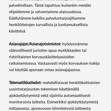
palvelimillaan. Tämä tapahtuu kuitenkin meidän
ohjeidemme ja valvontamme alaisuudessa.
Edellytämme kaikilta palveluntarjoajiltamme
henkilötietojen turvallista ja luottamuksellista
käsittelyä.
Asianajajat/Asianajotoimistot:
hyödynnämme
säännöllisesti juristien apua mutkikkaiden tai
ristiriitaisten korvauskäsittelyasioiden
ratkaisemisessa. Vastaavasti myös korvauksen hakija
voi käyttää apunaan omaa asianajajaansa.
Telematiikkatiedot:
mahdollistavat henkilökohtaisten
uusintatarjousten tekemisen käyttämällä
ajokäyttäytymistä sekä sijaintia automaattisesti
monitoroivia laitteita. Esimerkiksi ajokäyttäytymistä
mittaavasta, ajoneuvoon kiinnitetystä laitteesta