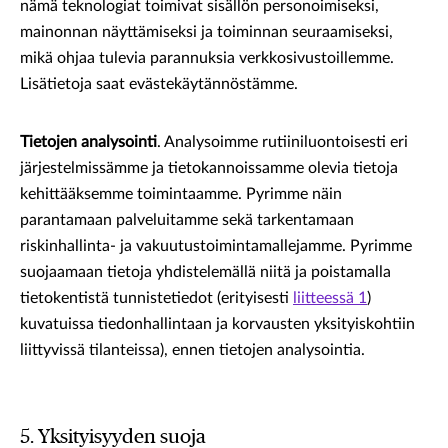
nämä teknologiat toimivat sisällön personoimiseksi,
mainonnan näyttämiseksi ja toiminnan seuraamiseksi,
mikä ohjaa tulevia parannuksia verkkosivustoillemme.
Lisätietoja saat evästekäytännöstämme.
Tietojen analysointi
. Analysoimme rutiiniluontoisesti eri
järjestelmissämme ja tietokannoissamme olevia tietoja
kehittääksemme toimintaamme. Pyrimme näin
parantamaan palveluitamme sekä tarkentamaan
riskinhallinta- ja vakuutustoimintamallejamme. Pyrimme
suojaamaan tietoja yhdistelemällä niitä ja poistamalla
tietokentistä tunnistetiedot (erityisesti
liitteessä 1
)
kuvatuissa tiedonhallintaan ja korvausten yksityiskohtiin
liittyvissä tilanteissa), ennen tietojen analysointia.
5. Yksityisyyden suoja