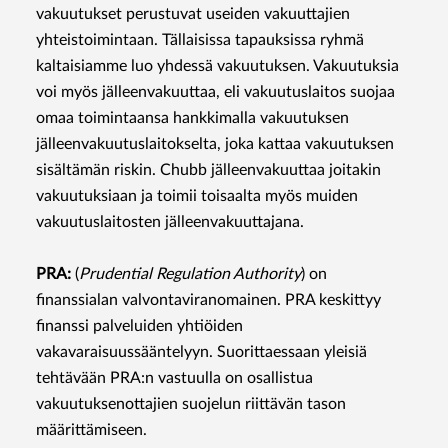
vakuutukset perustuvat useiden vakuuttajien
yhteistoimintaan. Tällaisissa tapauksissa ryhmä
kaltaisiamme luo yhdessä vakuutuksen. Vakuutuksia
voi myös jälleenvakuuttaa, eli vakuutuslaitos suojaa
omaa toimintaansa hankkimalla vakuutuksen
jälleenvakuutuslaitokselta, joka kattaa vakuutuksen
sisältämän riskin. Chubb jälleenvakuuttaa joitakin
vakuutuksiaan ja toimii toisaalta myös muiden
vakuutuslaitosten jälleenvakuuttajana.
PRA:
(
Prudential Regulation Authority
) on
finanssialan valvontaviranomainen. PRA keskittyy
finanssi palveluiden yhtiöiden
vakavaraisuussääntelyyn. Suorittaessaan yleisiä
tehtävään PRA:n vastuulla on osallistua
vakuutuksenottajien suojelun riittävän tason
määrittämiseen.