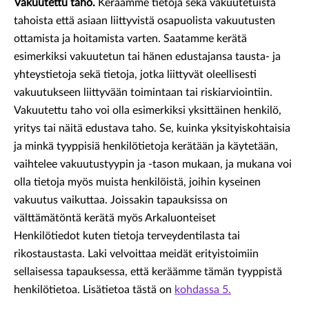
Vakuutettu taho.
Keräämme tietoja sekä vakuutetuista
tahoista että asiaan liittyvistä osapuolista vakuutusten
ottamista ja hoitamista varten. Saatamme kerätä
esimerkiksi vakuutetun tai hänen edustajansa tausta- ja
yhteystietoja sekä tietoja, jotka liittyvät oleellisesti
vakuutukseen liittyvään toimintaan tai riskiarviointiin.
Vakuutettu taho voi olla esimerkiksi yksittäinen henkilö,
yritys tai näitä edustava taho. Se, kuinka yksityiskohtaisia
ja minkä tyyppisiä henkilötietoja kerätään ja käytetään,
vaihtelee vakuutustyypin ja -tason mukaan, ja mukana voi
olla tietoja myös muista henkilöistä, joihin kyseinen
vakuutus vaikuttaa. Joissakin tapauksissa on
välttämätöntä kerätä myös Arkaluonteiset
Henkilötiedot kuten tietoja terveydentilasta tai
rikostaustasta. Laki velvoittaa meidät erityistoimiin
sellaisessa tapauksessa, että keräämme tämän tyyppistä
henkilötietoa. Lisätietoa tästä on
kohdassa 5.