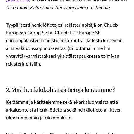
policy.html
, mukaisia oikeuksia. Katso näistä oikeuksistasi
tarkemmin Kalifornian Tietosuojaselosteestamme.
Tyypillisesti henkilötietojesi rekisterinpitäjä on Chubb
European Group Se tai Chubb Life Europe SE
eurooppalaisten toimistojensa kautta. Tarkista kuitenkin
aina vakuutussopimuksestasi (tai ottamalla meihin
yhteyttä) varmistaaksesi yksittäistapauksessa toimivan
rekisterinpitäjän.
2. Mitä henkilökohtaisia tietoja keräämme?
Keräämme ja käsittelemme sekä ei-arkaluonteista että
arkaluonteista henkilötietoja sekä henkilötietoja liittyen
rikostuomioihin ja rikkomuksiin.