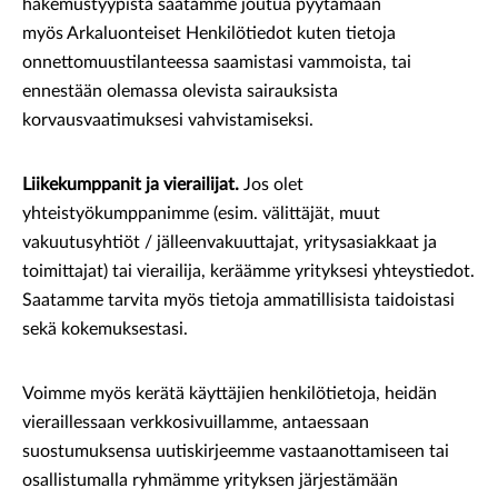
hakemustyypistä saatamme joutua pyytämään
myös Arkaluonteiset Henkilötiedot kuten tietoja
onnettomuustilanteessa saamistasi vammoista, tai
ennestään olemassa olevista sairauksista
korvausvaatimuksesi vahvistamiseksi.
Liikekumppanit ja vierailijat.
Jos olet
yhteistyökumppanimme (esim. välittäjät, muut
vakuutusyhtiöt / jälleenvakuuttajat, yritysasiakkaat ja
toimittajat) tai vierailija, keräämme yrityksesi yhteystiedot.
Saatamme tarvita myös tietoja ammatillisista taidoistasi
sekä kokemuksestasi.
Voimme myös kerätä käyttäjien henkilötietoja, heidän
vieraillessaan verkkosivuillamme, antaessaan
suostumuksensa uutiskirjeemme vastaanottamiseen tai
osallistumalla ryhmämme yrityksen järjestämään