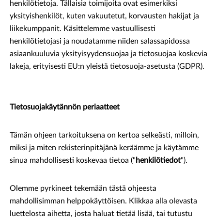
henkilötietoja. Tällaisia toimijoita ovat esimerkiksi
yksityishenkilöt, kuten vakuutetut, korvausten hakijat ja
liikekumppanit. Käsittelemme vastuullisesti
henkilötietojasi ja noudatamme niiden salassapidossa
asiaankuuluvia yksityisyydensuojaa ja tietosuojaa koskevia
lakeja, erityisesti EU:n yleistä tietosuoja-asetusta (GDPR).
Tietosuojakäytännön periaatteet
Tämän ohjeen tarkoituksena on kertoa selkeästi, milloin,
miksi ja miten rekisterinpitäjänä keräämme ja käytämme
sinua mahdollisesti koskevaa tietoa ("
henkilötiedot
").
Olemme pyrkineet tekemään tästä ohjeesta
mahdollisimman helppokäyttöisen. Klikkaa alla olevasta
luettelosta aihetta, josta haluat tietää lisää, tai tutustu