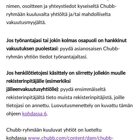
nimen, osoitteen ja yhteystiedot kyseiseltä Chubb-
ryhmään kuuluvalta yhtiöltä ja/tai mahdolliselta
vakuutusmyyjältä.
Jos työnantajasi tai jokin kolmas osapuoli on hankkinut
vakuutuksen puolestasi
: pyydä asianosaisen Chubb-
ryhmän yhtiön tiedot työnantajaltasi.
Jos henkilötietojesi käsittely on siirretty jollekin muulle
rekisterinpitäjälle (esimerkiksi
jälleenvakuutusyhtiölle)
: pyydä ensimmäiseltä
rekisterinpitäjältä tieto muista rekisterinpitäjistä, joille
tietojasi on annettu. Luovutusmenettely on kuvattu tämän
ohjeen
kohdassa 6
.
Chubb-ryhmään kuuluvat yhtiöt on lueteltu
kohdassa
www.chubb.com/content/dam/chubb-