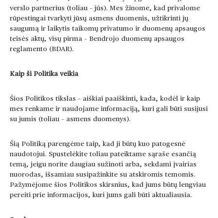
verslo partnerius (toliau – jūs). Mes žinome, kad privalome
rūpestingai tvarkyti jūsų asmens duomenis, užtikrinti jų
saugumą ir laikytis taikomų privatumo ir duomenų apsaugos
teisės aktų, visų pirma – Bendrojo duomenų apsaugos
reglamento (BDAR).
Kaip ši Politika veikia
Šios Politikos tikslas – aiškiai paaiškinti, kada, kodėl ir kaip
mes renkame ir naudojame informaciją, kuri gali būti susijusi
su jumis (toliau – asmens duomenys).
Šią Politiką parengėme taip, kad ji būtų kuo patogesnė
naudotojui. Spustelėkite toliau pateiktame sąraše esančią
temą, jeigu norite daugiau sužinoti arba, sekdami įvairias
nuorodas, išsamiau susipažinkite su atskiromis temomis.
Pažymėjome šios Politikos skirsnius, kad jums būtų lengviau
pereiti prie informacijos, kuri jums gali būti aktualiausia.