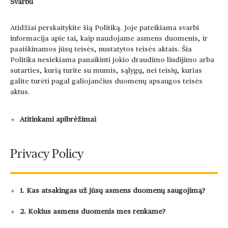
Svarbu
Atidžiai perskaitykite šią Politiką. Joje pateikiama svarbi
informacija apie tai, kaip naudojame asmens duomenis, ir
paaiškinamos jūsų teisės, nustatytos teisės aktais. Šia
Politika nesiekiama panaikinti jokio draudimo liudijimo arba
sutarties, kurią turite su mumis, sąlygų, nei teisių, kurias
galite turėti pagal galiojančius duomenų apsaugos teisės
aktus.
Atitinkami apibrėžimai
Privacy Policy
1. Kas atsakingas už jūsų asmens duomenų saugojimą?
2. Kokius asmens duomenis mes renkame?