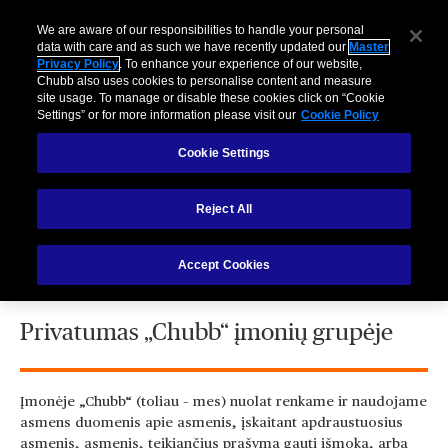
We are aware of our responsibilities to handle your personal
data with care and as such we have recently updated our
Master
Privacy Policy
. To enhance your experience of our website,
Chubb also uses cookies to personalise content and measure
site usage. To manage or disable these cookies click on “Cookie
Settings” or for more information please visit our
Cookie Policy
Cookie Settings
„CHUBB“ BENDRA PRIVATUMO
POLITIKA
Reject All
Accept Cookies
Privatumas „Chubb“ įmonių grupėje
Įmonėje „Chubb“ (toliau – mes) nuolat renkame ir naudojame
asmens duomenis apie asmenis, įskaitant apdraustuosius
asmenis, asmenis, teikiančius prašymą gauti išmoką, arba