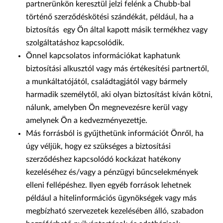
partnerünkön keresztül jelzi felénk a Chubb-bal
történő szerződéskötési szándékát, például, ha a
biztosítás egy Ön által kapott másik termékhez vagy
szolgáltatáshoz kapcsolódik.
Önnel kapcsolatos információkat kaphatunk
biztosítási alkusztól vagy más értékesítési partnertől,
a munkáltatójától, családtagjától vagy bármely
harmadik személytől, aki olyan biztosítást kíván kötni,
nálunk, amelyben Ön megnevezésre kerül vagy
amelynek Ön a kedvezményezettje.
Más forrásból is gyűjthetünk információt Önről, ha
úgy véljük, hogy ez szükséges a biztosítási
szerződéshez kapcsolódó kockázat hatékony
kezeléséhez és/vagy a pénzügyi bűncselekmények
elleni fellépéshez. Ilyen egyéb források lehetnek
például a hitelinformációs ügynökségek vagy más
megbízható szervezetek kezelésében álló, szabadon