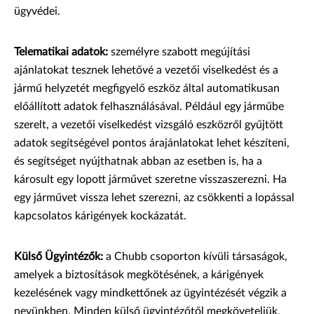
ügyvédei.
Telematikai adatok:
személyre szabott megújítási
ajánlatokat tesznek lehetővé a vezetői viselkedést és a
jármű helyzetét megfigyelő eszköz által automatikusan
előállított adatok felhasználásával. Például egy járműbe
szerelt, a vezetői viselkedést vizsgáló eszközről gyűjtött
adatok segítségével pontos árajánlatokat lehet készíteni,
és segítséget nyújthatnak abban az esetben is, ha a
károsult egy lopott járművet szeretne visszaszerezni. Ha
egy járművet vissza lehet szerezni, az csökkenti a lopással
kapcsolatos kárigények kockázatát.
Külső Ügyintézők:
a Chubb csoporton kívüli társaságok,
amelyek a biztosítások megkötésének, a kárigények
kezelésének vagy mindkettőnek az ügyintézését végzik a
nevünkben. Minden külső ügyintézőtől megköveteljük,