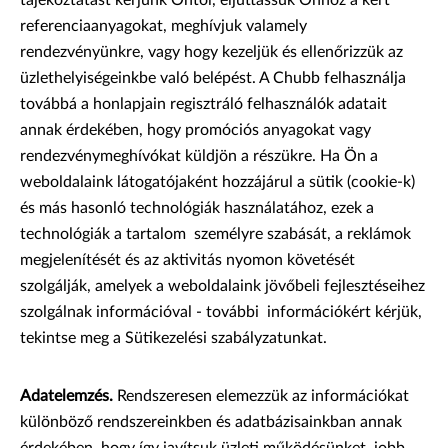
tájékoztatást kérjünk Öntől, eljuttassuk Önhöz a kért
referenciaanyagokat, meghívjuk valamely
rendezvényünkre, vagy hogy kezeljük és ellenőrizzük az
üzlethelyiségeinkbe való belépést. A Chubb felhasználja
továbbá a honlapjain regisztráló felhasználók adatait
annak érdekében, hogy promóciós anyagokat vagy
rendezvénymeghívókat küldjön a részükre. Ha Ön a
weboldalaink látogatójaként hozzájárul a sütik (cookie-k)
és más hasonló technológiák használatához, ezek a
technológiák a tartalom személyre szabását, a reklámok
megjelenítését és az aktivitás nyomon követését
szolgálják, amelyek a weboldalaink jövőbeli fejlesztéseihez
szolgálnak információval - további információkért kérjük,
tekintse meg a Sütikezelési szabályzatunkat.
Adatelemzés.
Rendszeresen elemezzük az információkat
különböző rendszereinkben és adatbázisainkban annak