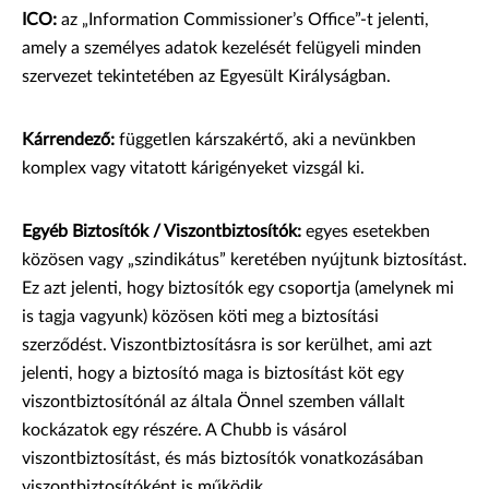
ICO:
az „Information Commissioner’s Office”-t jelenti,
amely a személyes adatok kezelését felügyeli minden
szervezet tekintetében az Egyesült Királyságban.
Kárrendező:
független kárszakértő, aki a nevünkben
komplex vagy vitatott kárigényeket vizsgál ki.
Egyéb Biztosítók / Viszontbiztosítók:
egyes esetekben
közösen vagy „szindikátus” keretében nyújtunk biztosítást.
Ez azt jelenti, hogy biztosítók egy csoportja (amelynek mi
is tagja vagyunk) közösen köti meg a biztosítási
szerződést. Viszontbiztosításra is sor kerülhet, ami azt
jelenti, hogy a biztosító maga is biztosítást köt egy
viszontbiztosítónál az általa Önnel szemben vállalt
kockázatok egy részére. A Chubb is vásárol
viszontbiztosítást, és más biztosítók vonatkozásában
viszontbiztosítóként is működik.