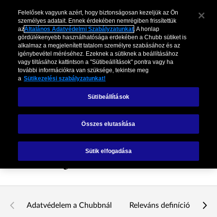
Felelősek vagyunk azért, hogy biztonságosan kezeljük az Ön
személyes adatait. Ennek érdekében nemrégiben frissítettük
az
Általános Adatvédelmi Szabályzatunkat
. A honlap
gördülékenyebb használhatósága erdekében a Chubb sütiket is
alkalmaz a megjelenített tatalom személyre szabásához és az
igénybevétel méréséhez. Ezeknek a sütiknek a beállításához
vagy tiltásához kattintson a "Sütibeállítások" pontra vagy ha
további információkra van szüksége, tekintse meg
a
Sütikezelési szabályzatunkat!
Sütibeállítások
Chubb Általános
Összes elutasítása
Adatvédelmi
Sütik elfogadása
Szabályzat
Adatvédelem a Chubbnál
Releváns definíciók
1