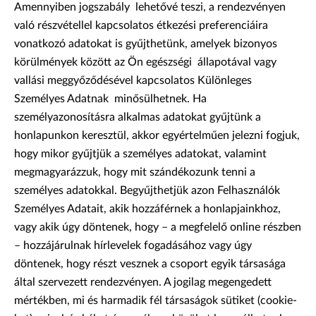
Amennyiben jogszabály lehetővé teszi, a rendezvényen
való részvétellel kapcsolatos étkezési preferenciáira
vonatkozó adatokat is gyűjthetünk, amelyek bizonyos
körülmények között az Ön egészségi állapotával vagy
vallási meggyőződésével kapcsolatos Különleges
Személyes Adatnak minősülhetnek. Ha
személyazonosításra alkalmas adatokat gyűjtünk a
honlapunkon keresztül, akkor egyértelműen jelezni fogjuk,
hogy mikor gyűjtjük a személyes adatokat, valamint
megmagyarázzuk, hogy mit szándékozunk tenni a
személyes adatokkal. Begyűjthetjük azon Felhasználók
Személyes Adatait, akik hozzáférnek a honlapjainkhoz,
vagy akik úgy döntenek, hogy – a megfelelő online részben
– hozzájárulnak hírlevelek fogadásához vagy úgy
döntenek, hogy részt vesznek a csoport egyik társasága
által szervezett rendezvényen. A jogilag megengedett
mértékben, mi és harmadik fél társaságok sütiket (cookie-