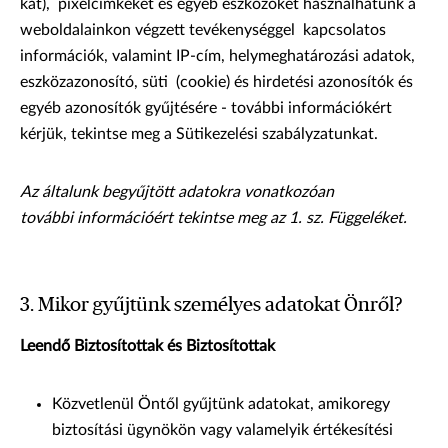
kat), pixelcímkéket és egyéb eszközöket használhatunk a
weboldalainkon végzett tevékenységgel kapcsolatos
információk, valamint IP-cím, helymeghatározási adatok,
eszközazonosító, süti (cookie) és hirdetési azonosítók és
egyéb azonosítók gyűjtésére - további információkért
kérjük, tekintse meg a Sütikezelési szabályzatunkat.
Az általunk begyűjtött adatokra vonatkozóan
további információért tekintse meg az 1. sz. Függeléket.
3. Mikor gyűjtünk személyes adatokat Önről?
Leendő Biztosítottak és Biztosítottak
Közvetlenül Öntől gyűjtünk adatokat, amikoregy
biztosítási ügynökön vagy valamelyik értékesítési