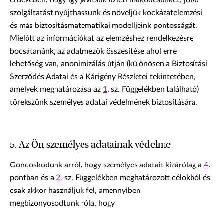
érdekében, hogy így javítsuk üzleti működésünket, jobb
szolgáltatást nyújthassunk és növeljük kockázatelemzési
és más biztosításmatematikai modelljeink pontosságát.
Mielőtt az információkat az elemzéshez rendelkezésre
bocsátanánk, az adatmezők összesítése ahol erre
lehetőség van, anonimizálás útján (különösen a Biztosítási
Szerződés Adatai és a Kárigény Részletei tekintetében,
amelyek meghatározása az
1
. sz. Függelékben található)
törekszünk személyes adatai védelmének biztosítására.
5. Az Ön személyes adatainak védelme
Gondoskodunk arról, hogy személyes adatait kizárólag a
4
.
pontban és a
2
. sz. Függelékben meghatározott célokból és
csak akkor használjuk fel, amennyiben
megbizonyosodtunk róla, hogy