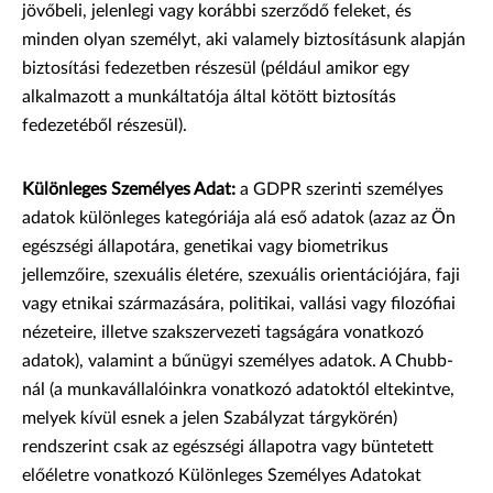
jövőbeli, jelenlegi vagy korábbi szerződő feleket, és
minden olyan személyt, aki valamely biztosításunk alapján
biztosítási fedezetben részesül (például amikor egy
alkalmazott a munkáltatója által kötött biztosítás
fedezetéből részesül).
Különleges Személyes Adat:
a GDPR szerinti személyes
adatok különleges kategóriája alá eső adatok (azaz az Ön
egészségi állapotára, genetikai vagy biometrikus
jellemzőire, szexuális életére, szexuális orientációjára, faji
vagy etnikai származására, politikai, vallási vagy filozófiai
nézeteire, illetve szakszervezeti tagságára vonatkozó
adatok), valamint a bűnügyi személyes adatok. A Chubb-
nál (a munkavállalóinkra vonatkozó adatoktól eltekintve,
melyek kívül esnek a jelen Szabályzat tárgykörén)
rendszerint csak az egészségi állapotra vagy büntetett
előéletre vonatkozó Különleges Személyes Adatokat