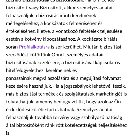
Leendő Biztosítottak és Biztosítottak
. Ha Ön leendő
biztosított vagy Biztosított, akkor személyes adatait
felhasználjuk a biztosítás iránti kérelmének
mérlegeléséhez, a kockázatok felméréséhez és
értékeléséhez, illetve, a vonatkozó feltételek teljesülése
esetén a kötvény kibocsátásához. A kockázatelbírálás
során
Profilalkotásra
is sor kerülhet. Miután biztosítási
szerződést kötöttünk Önnel, személyes adatait
biztosításának kezelésére, a biztosításával kapcsolatos
hitelfelügyelethez, kérelmeinek és
panaszainak megválaszolására és a megújítási folyamat
kezelésére használjuk. Ha a jogszabályok lehetővé teszik,
más biztosítási termékek és szolgáltatások marketingjét is
folytathatjuk, amennyiben úgy véljük, hogy azok az Ön
érdeklődési körébe tartozhatnak. Személyes adatait
felhasználjuk továbbá törvény vagy szabályozó hatóság
által biztosítóként ránk rótt kötelezettségek teljesítéséhez
is.