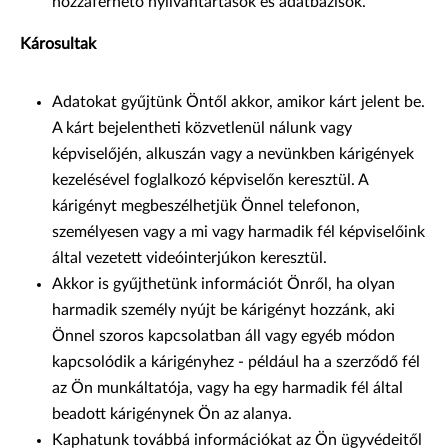
hozzáférhető nyilvántartások és adatbázisok.
Károsultak
Adatokat gyűjtünk Öntől akkor, amikor kárt jelent be.
A kárt bejelentheti közvetlenül nálunk vagy
képviselőjén, alkuszán vagy a nevünkben kárigények
kezelésével foglalkozó képviselőn keresztül. A
kárigényt megbeszélhetjük Önnel telefonon,
személyesen vagy a mi vagy harmadik fél képviselőink
által vezetett videóinterjúkon keresztül.
Akkor is gyűjthetünk információt Önről, ha olyan
harmadik személy nyújt be kárigényt hozzánk, aki
Önnel szoros kapcsolatban áll vagy egyéb módon
kapcsolódik a kárigényhez - például ha a szerződő fél
az Ön munkáltatója, vagy ha egy harmadik fél által
beadott kárigénynek Ön az alanya.
Kaphatunk továbbá információkat az Ön ügyvédeitől