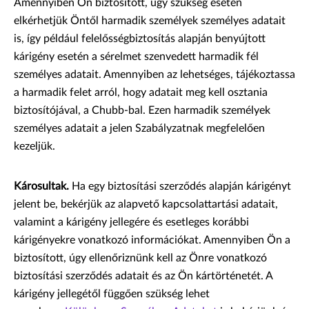
Amennyiben Ön biztosított, úgy szükség esetén
elkérhetjük Öntől harmadik személyek személyes adatait
is, így például felelősségbiztosítás alapján benyújtott
kárigény esetén a sérelmet szenvedett harmadik fél
személyes adatait. Amennyiben az lehetséges, tájékoztassa
a harmadik felet arról, hogy adatait meg kell osztania
biztosítójával, a Chubb-bal. Ezen harmadik személyek
személyes adatait a jelen Szabályzatnak megfelelően
kezeljük.
Károsultak.
Ha egy biztosítási szerződés alapján kárigényt
jelent be, bekérjük az alapvető kapcsolattartási adatait,
valamint a kárigény jellegére és esetleges korábbi
kárigényekre vonatkozó információkat. Amennyiben Ön a
biztosított, úgy ellenőriznünk kell az Önre vonatkozó
biztosítási szerződés adatait és az Ön kártörténetét. A
kárigény jellegétől függően szükség lehet