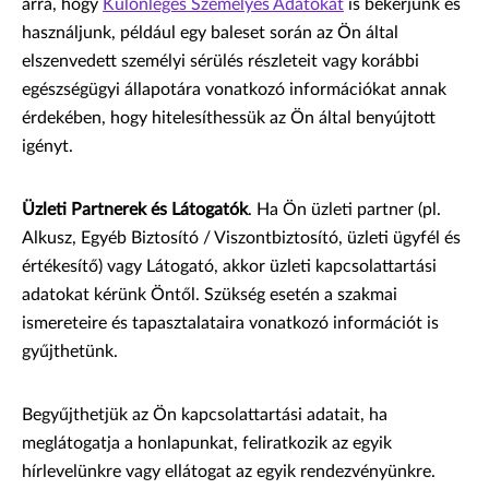
arra, hogy
Különleges Személyes Adatokat
is bekérjünk és
használjunk, például egy baleset során az Ön által
elszenvedett személyi sérülés részleteit vagy korábbi
egészségügyi állapotára vonatkozó információkat annak
érdekében, hogy hitelesíthessük az Ön által benyújtott
igényt.
Üzleti Partnerek és Látogatók
. Ha Ön üzleti partner (pl.
Alkusz, Egyéb Biztosító / Viszontbiztosító, üzleti ügyfél és
értékesítő) vagy Látogató, akkor üzleti kapcsolattartási
adatokat kérünk Öntől. Szükség esetén a szakmai
ismereteire és tapasztalataira vonatkozó információt is
gyűjthetünk.
Begyűjthetjük az Ön kapcsolattartási adatait, ha
meglátogatja a honlapunkat, feliratkozik az egyik
hírlevelünkre vagy ellátogat az egyik rendezvényünkre.