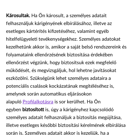
Károsultak.
Ha Ön károsult, a személyes adatait
felhasználjuk kárigényének elbírálásához, illetve az
esetleges kártérítés kifizetéséhez, valamint egyéb
hitelfelügyeleti tevékenységekhez. Személyes adatokat
kezelhetünk akkor is, amikor a saját belső rendszereink és
folyamataink ellenőrzésének biztosítása érdekében
ellenőrzést végzünk, hogy biztosítsuk ezek megfelelő
működését, és megvizsgáljuk, hol lehetne javításokat
eszközölni. Szükségünk lehet személyes adataira a
potenciális csalások kockázatának megítéléséhez is,
amelynek során automatikus eljárásokon
alapuló
Profilalkotásra
is sor kerülhet. Ha Ön
egyben
biztosított
is, úgy a kárigényhez kapcsolódó
személyes adatait felhasználjuk a biztosítás megújítása,
illetve esetleges későbbi biztosítási kérelmének elbírálása
során is. Személyes adatait akkor is kezeljük, ha a