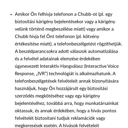
Amikor Ön felhívja telefonon a Chubb-ot (pl. egy
biztosítási kárigény bejelentésekor vagy a kárigény
velünk történő megbeszélése miatt) vagy amikor a
Chubb hívja fel Önt telefonon (pl. kötvény
értékesítése miatt), a telefonbeszélgetést rögzíthetjük.
A beszédparancsokra adott válaszok automatizálása
és a felvétel adatainak elemzése érdekében
úgynevezett Interaktív Hangválasz (Interactive Voice
Response, „IVR”) technológiát is alkalmazhatunk. A
telefonbeszélgetések felvételeit annak bizonyítására
használjuk, hogy Ön hozzájárult egy biztosítási
szerződés megkötéséhez vagy egy kárigény
bejelentéséhez, továbbá arra, hogy munkatársainkat
oktassuk, és annak érdekében, hogy a hívás pontos
felvételét biztosítani tudjuk reklamációk vagy
megkeresések esetén. A hívások felvételeit