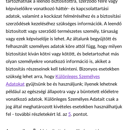
tartozhatnak a leendő biztosítottra, szerződő félre vagy
képviselőikre vonatkozó háttér- és kapcsolattartási
adatok, valamint a kockázat felméréséhez és a biztosítási
szerződések kezeléséhez szükséges információk. A leendő
biztosított vagy szerződő természetes személy, társaság
vagy ezek képviselője is lehet. Az általunk begyűjtött és
felhasznált személyes adatok köre attól függ, hogy milyen
biztosítást kíván kötni vagy kötött, és beletartozhat más
olyan személyekre vonatkozó információ is, akiket a
biztosítás részeseinek kell tekinteni. Bizonyos esetekben
szükség lehet arra, hogy
Különleges Személyes
Adatokat
gyűjtsünk be és használjunk; ilyenek lehetnek
például az egészségi állapotra vagy a büntetett előéletre
vonatkozó adatok. Különleges Személyes Adatait csak a
jog által meghatározott kivételes esetekben használhatjuk
fel - további részletekért ld. az
5
. pontot.