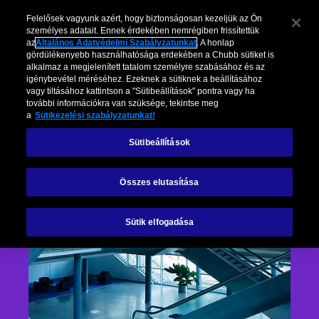
Felelősek vagyunk azért, hogy biztonságosan kezeljük az Ön
személyes adatait. Ennek érdekében nemrégiben frissítettük
az
Általános Adatvédelmi Szabályzatunkat
. A honlap
gördülékenyebb használhatósága erdekében a Chubb sütiket is
alkalmaz a megjelenített tatalom személyre szabásához és az
igénybevétel méréséhez. Ezeknek a sütiknek a beállításához
vagy tiltásához kattintson a "Sütibeállítások" pontra vagy ha
további információkra van szüksége, tekintse meg
a
Sütikezelési szabályzatunkat!
Sütibeállítások
Összes elutasítása
Sütik elfogadása