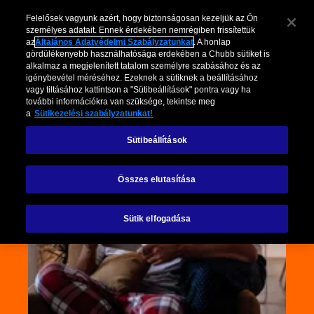
Felelősek vagyunk azért, hogy biztonságosan kezeljük az Ön
személyes adatait. Ennek érdekében nemrégiben frissítettük
az
Általános Adatvédelmi Szabályzatunkat
. A honlap
gördülékenyebb használhatósága erdekében a Chubb sütiket is
alkalmaz a megjelenített tatalom személyre szabásához és az
igénybevétel méréséhez. Ezeknek a sütiknek a beállításához
vagy tiltásához kattintson a "Sütibeállítások" pontra vagy ha
további információkra van szüksége, tekintse meg
a
Sütikezelési szabályzatunkat!
Sütibeállítások
Összes elutasítása
Sütik elfogadása