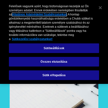
Felelősek vagyunk azért, hogy biztonságosan kezeljük az Ön
személyes adatait. Ennek érdekében nemrégiben frissítettük
az
Általános Adatvédelmi Szabályzatunkat
. A honlap
gördülékenyebb használhatósága erdekében a Chubb sütiket is
alkalmaz a megjelenített tatalom személyre szabásához és az
igénybevétel méréséhez. Ezeknek a sütiknek a beállításához
vagy tiltásához kattintson a "Sütibeállítások" pontra vagy ha
további információkra van szüksége, tekintse meg
a
Sütikezelési szabályzatunkat!
Sütibeállítások
Összes elutasítása
Sütik elfogadása