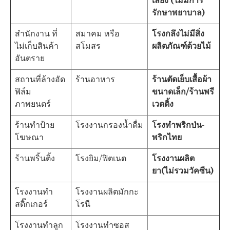
เลี้ยง (ไม่มีการ
รักษาพยาบาล)
สำนักงาน ที่
สมาคม หรือ
โรงกลึงไม่มีสิ่ง
ไม่เก็บสินค้า
สโมสร
ผลิตภัณฑ์ด้วยไม้
อันตราย
สถานที่ล้างอัด
ร้านอาหาร
ร้านตัดเย็บเสื้อผ้า
ฟิล์ม
ขนาดเล็ก/ร้านพรี
ภาพยนตร์
เวดดิ้ง
ร้านทำป้าย
โรงงานกรองน้ำดื่ม
โรงทำพริกป่น-
โฆษณา
พริกไทย
ร้านพริ้นติ้ง
โรงยิม/ฟิตเนต
โรงงานผลิต
ยา(ไม่รวมวัคซีน)
โรงงานทำ
โรงงานผลิตมักกะ
สติ๊กเกอร์
โรนี
โรงงานทำลูก
โรงงานทำซอส