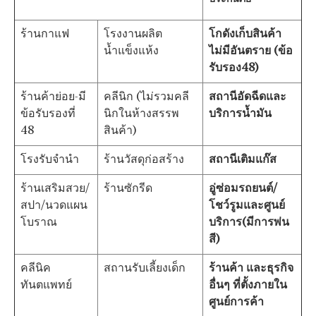
ร้านกาแฟ
โรงงานผลิต
โกดังเก็บสินค้า
น้ำแข็งแห้ง
ไม่มีอันตราย (ข้อ
รับรอง48)
ร้านค้าย่อย-มี
คลีนิก (ไม่รวมคลี
สถานีอัดฉีดและ
ข้อรับรองที่
นิกในห้างสรรพ
บริการน้ำมัน
48
สินค้า)
โรงรับจำนำ
ร้านวัสดุก่อสร้าง
สถานีเติมแก๊ส
ร้านเสริมสวย/
ร้านซักรีด
อู่ซ่อมรถยนต์/
สปา/นวดแผน
โชว์รูมและศูนย์
โบราณ
บริการ(มีการพ่น
สี)
คลีนิค
สถานรับเลี้ยงเด็ก
ร้านค้า และธุรกิจ
ทันตแพทย์
อื่นๆ ที่ตั้งภายใน
ศูนย์การค้า