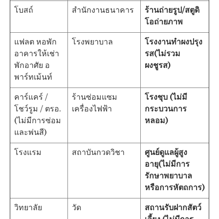
โบสถ์
สำนักงานธนาคาร
ร้านถ่ายรูป/สตูดิ
โอถ่ายภาพ
แฟลต หอพัก
โรงพยาบาล
โรงงานทำผงปรุง
อาคารให้เช่า
รส(ไม่รวม
พักอาศัย อ
ผงชูรส)
พาร์ทเม้นท์
คาร์แคร์ /
ร้านซ่อมแซม
โรงชุบ (ไม่มี
โชว์รูม / ตรอ.
เครื่องไฟฟ้า
กระบวนการ
(ไม่มีการซ่อม
หลอม)
และพ่นสี)
โรงแรม
สถาบันกวดวิชา
ศูนย์ดูแลผู้สูง
อายุ(ไม่มีการ
รักษาพยาบาล
หรือการหัตถการ)
วิทยาลัย
วัด
สถานรับฝากสัตว์