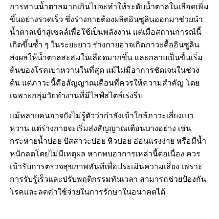
การทานน้ำตาลมากเกินไปจะทำให้ระดับน้ำตาลในเลือดเพิ่ม
ขึ้นอย่างรวดเร็ว ซึ่งร่างกายต้องผลิตอินซูลินออกมาช่วยนำ
น้ำตาลเข้าสู่เซลล์เพื่อใช้เป็นพลังงาน แต่เมื่อสถานการณ์นี้
เกิดขึ้นซ้ำ ๆ ในระยะยาว ร่างกายอาจเกิดภาวะดื้ออินซูลิน
ส่งผลให้น้ำตาลสะสมในเลือดมากขึ้น และกลายเป็นขั้นเริ่ม
ต้นของโรคเบาหวานในที่สุด แม้ไม่มีอาการชัดเจนในช่วง
ต้น แต่ภาวะนี้คือสัญญาณเตือนที่ควรให้ความสำคัญ โดย
เฉพาะกลุ่มวัยทำงานที่มีไลฟ์สไตล์เร่งรีบ
แม้หลายคนอาจยังไม่รู้ตัวว่ากำลังเข้าใกล้ภาวะเสี่ยงเบา
หวาน แต่ร่างกายจะเริ่มส่งสัญญาณเตือนบางอย่าง เช่น
กระหายน้ำบ่อย ปัสสาวะบ่อย หิวบ่อย อ่อนแรงง่าย หรือมีน้ำ
หนักลดโดยไม่มีเหตุผล หากพบอาการเหล่านี้ต่อเนื่อง ควร
เข้ารับการตรวจสุขภาพทันทีเพื่อประเมินความเสี่ยง เพราะ
การรับรู้เร็วและปรับพฤติกรรมทันเวลา สามารถช่วยป้องกัน
โรคและลดค่าใช้จ่ายในการรักษาในอนาคตได้