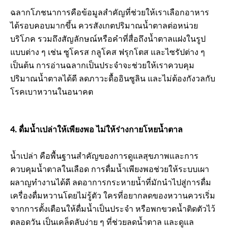
ฉลากโภชนาการคือข้อมูลสำคัญที่ช่วยให้เราเลือกอาหาร
ได้รอบคอบมากขึ้น ควรสังเกตปริมาณน้ำตาลต่อหน่วย
บริโภค รวมถึงสัญลักษณ์หรือคำที่สื่อถึงน้ำตาลแฝงในรูป
แบบต่าง ๆ เช่น ซูโครส กลูโคส ฟรุกโตส และไซรัปต่าง ๆ
เป็นต้น การอ่านฉลากเป็นประจำจะช่วยให้เราควบคุม
ปริมาณน้ำตาลได้ดี ลดภาวะดื้ออินซูลิน และไม่ต้องกังวลกับ
โรคเบาหวานในอนาคต
4. ดื่มน้ำเปล่าให้เพียงพอ ไม่ให้ร่างกายโหยน้ำตาล
น้ำเปล่า คือพื้นฐานสำคัญของการดูแลสุขภาพและการ
ควบคุมน้ำตาลในเลือด การดื่มน้ำเพียงพอช่วยให้ระบบเผา
ผลาญทำงานได้ดี ลดอาการกระหายน้ำที่มักนำไปสู่การดื่ม
เครื่องดื่มหวานโดยไม่รู้ตัว ใครที่อยากลดของหวานควรเริ่ม
จากการตั้งเตือนให้ดื่มน้ำเป็นประจำ หรือพกขวดน้ำติดตัวไว้
ตลอดวัน เป็นเคล็ดลับง่าย ๆ ที่ช่วยลดน้ำตาล และดูแล