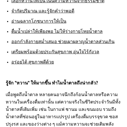
เลือกหวานให้เป็น เน้นความหวานจากธรรมชาติ
จำกัดปริมาณ และรู้จักคำว่าพอดี
อ่านฉลากโภชนาการให้เป็น
ดื่มน้ำเปล่าให้เพียงพอ ไม่ให้ร่างกายโหยน้ำตาล
ออกกำลังกายสม่ำเสมอ ช่วยเผาผลาญน้ำตาลส่วนเกิน
เตรียมพร้อมด้วยประกันสุขภาพ อุ่นใจไร้กังวล
อร่อยได้ สุขภาพดีด้วย
รู้จัก "หวาน" ให้มากขึ้น ทำไมน้ำตาลถึงน่ากลัว?
เมื่อพูดถึงน้ำตาล หลายคนอาจนึกถึงก้อนน้ำตาลหรือความ
หวานในเครื่องดื่มเท่านั้น แต่ความจริงในชีวิตประจำวันมีทั้ง
น้ำตาลที่เติมเพิ่ม เช่น ในกาแฟ ชานม และขนมอบ รวมถึง
น้ำตาลที่ซ่อนอยู่ในอาหารแปรรูป เครื่องดื่มบรรจุขวด ซอส
ปรุงรส และของว่างต่าง ๆ แม้ความหวานจะช่วยเติมพลัง