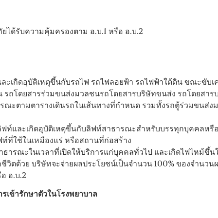
นภัยได้รับความคุ้มครองตาม อ.บ.1 หรือ อ.บ.2
ละเกิดอุบัติเหตุขึ้นกับรถไฟ รถไฟลอยฟ้า รถไฟฟ้าใต้ดิน ขณะขับเคล
 รถโดยสารร่วมขนส่งมวลชนรถโดยสารบริษัทขนส่ง รถโดยสารบริ
รณะตามตารางเดินรถในเส้นทางที่กำหนด รวมทั้งรถตู้ร่วมขนส่งม
ลิฟท์และเกิดอุบัติเหตุขึ้นกับลิฟท์สาธารณะสำหรับบรรทุกบุคคลหรื
์ที่ใช้ในเหมืองแร่ หรือสถานที่ก่อสร้าง
าธารณะในเวลาที่เปิดให้บริการแก่บุคคลทั่วไป และเกิดไฟไหม้ขึ
าชีวิตด้วย บริษัทจะจ่ายผลประโยชน์เป็นจำนวน 100% ของจำนวน
ือ อ.บ.2
รเข้ารักษาตัวในโรงพยาบาล