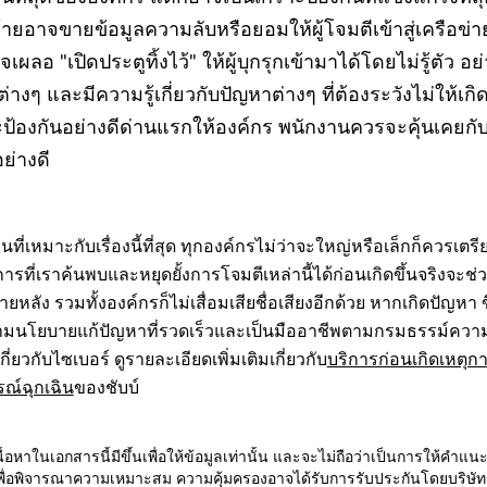
ร้ายอาจขายข้อมูลความลับหรือยอมให้ผู้โจมตีเข้าสู่เครือข่
จเผลอ "เปิดประตูทิ้งไว้" ให้ผู้บุกรุกเข้ามาได้โดยไม่รู้ตัว อ
างๆ และมีความรู้เกี่ยวกับปัญหาต่างๆ ที่ต้องระวังไม่ให้เกิดก
าะป้องกันอย่างดีด่านแรกให้องค์กร พนักงานควรจะคุ้นเคยกับ
ย่างดี
วนที่เหมาะกับเรื่องนี้ที่สุด ทุกองค์กรไม่ว่าจะใหญ่หรือเล็กก็ควรเต
รที่เราค้นพบและหยุดยั้งการโจมตีเหล่านี้ได้ก่อนเกิดขึ้นจริงจะช่ว
หลัง รวมทั้งองค์กรก็ไม่เสื่อมเสียชื่อเสียงอีกด้วย หากเกิดปัญหา ข
ามนโยบายแก้ปัญหาที่รวดเร็วและเป็นมืออาชีพตามกรมธรรม์ความเ
ี่ยวกับไซเบอร์ ดูรายละเอียดเพิ่มเติมเกี่ยวกับ
บริการก่อนเกิดเหตุกา
ณ์ฉุกเฉิน
ของชับบ์
เนื้อหาในเอกสารนี้มีขึ้นเพื่อให้ข้อมูลเท่านั้น และจะไม่ถือว่าเป็นการให
อพิจารณาความเหมาะสม ความคุ้มครองอาจได้รับการรับประกันโดยบริษัทชับบ