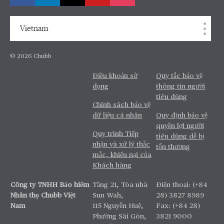
Vietnam
© 2026 Chubb
Điều khoản sử
Quy tắc bảo vệ
dụng
thông tin người
tiêu dùng
Chính sách bảo vệ
dữ liệu cá nhân
Quy định bảo vệ
quyền lợi người
Quy trình Tiếp
tiêu dùng dễ bị
nhận và xử lý thắc
tổn thương
mắc, khiếu nại của
Khách hàng
Công ty TNHH Bảo hiểm
Tầng 21, Tòa nhà
Điện thoại: (+84
Nhân thọ Chubb Việt
Sun Wah,
28) 3827 8989
Nam
115 Nguyễn Huệ,
Fax: (+84 28)
Phường Sài Gòn,
3821 9000