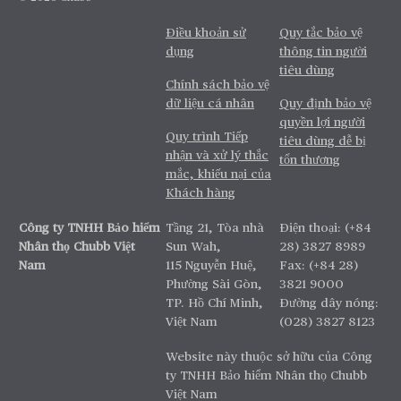
Điều khoản sử
Quy tắc bảo vệ
dụng
thông tin người
tiêu dùng
Chính sách bảo vệ
dữ liệu cá nhân
Quy định bảo vệ
quyền lợi người
Quy trình Tiếp
tiêu dùng dễ bị
nhận và xử lý thắc
tổn thương
mắc, khiếu nại của
Khách hàng
Công ty TNHH Bảo hiểm
Tầng 21, Tòa nhà
Điện thoại: (+84
Nhân thọ Chubb Việt
Sun Wah,
28) 3827 8989
Nam
115 Nguyễn Huệ,
Fax: (+84 28)
Phường Sài Gòn,
3821 9000
TP. Hồ Chí Minh,
Đường dây nóng:
Việt Nam
(028) 3827 8123
Website này thuộc sở hữu của Công
ty TNHH Bảo hiểm Nhân thọ Chubb
Việt Nam