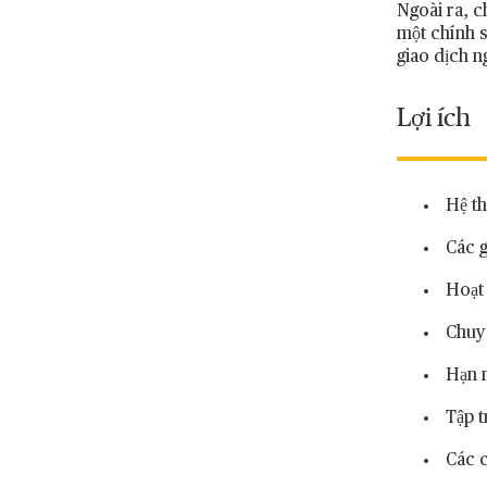
Ngoài ra, c
một chính s
giao dịch n
Lợi ích
Hệ t
Các g
Hoạt 
Chuyê
Hạn 
Tập t
Các c