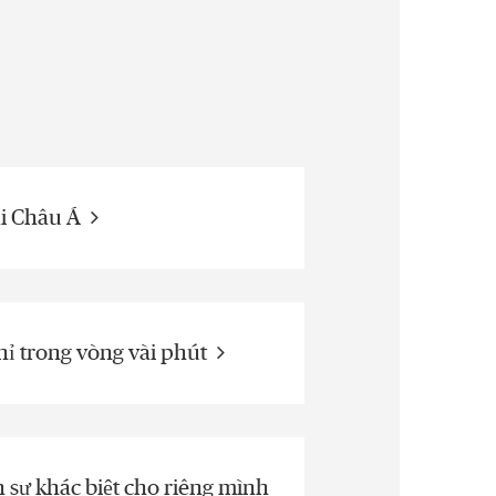
ải Châu Á
hỉ trong vòng vài phút
n sự khác biệt cho riêng mình