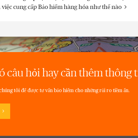
 việc cung cấp Bảo hiểm hàng hóa như thế nào
ó câu hỏi hay cần thêm thông t
 chúng tôi để được tư vấn bảo hiểm cho những rủi ro tiềm ẩn.