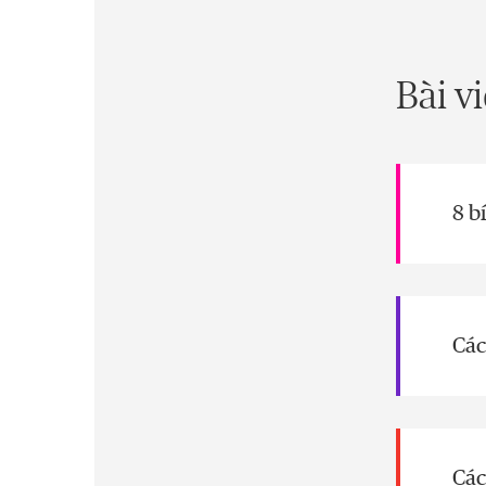
Bài v
8 b
Các
Các