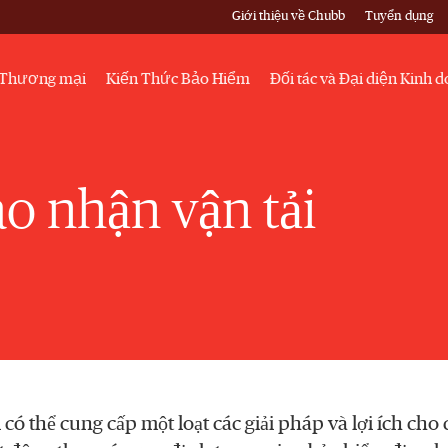
Giới thiệu về Chubb
Tuyển dụng
Thương mại
Kiến Thức Bảo Hiểm
Đối tác và Đại diện Kinh 
o nhận vận tải
 có thể cung cấp một loạt các giải pháp và lợi ích cho