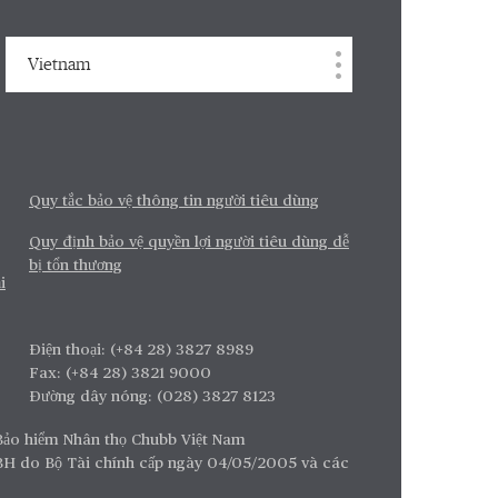
Vietnam
Quy tắc bảo vệ thông tin người tiêu dùng
Quy định bảo vệ quyền lợi người tiêu dùng dễ
bị tổn thương
i
Điện thoại: (+84 28) 3827 8989
Fax: (+84 28) 3821 9000
Đường dây nóng: (028) 3827 8123
Bảo hiểm Nhân thọ Chubb Việt Nam
BH do Bộ Tài chính cấp ngày 04/05/2005 và các