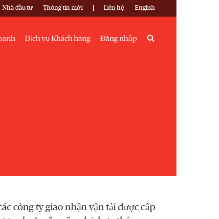
Nhà đầu tư
Thông tin mới
Liên hệ
English
Search
doanh
Dịch vụ Khách hàng
Đăng nhập
 các công ty giao nhận vận tải được cấp