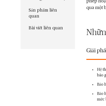
phép hoạt
qua một b
Sản phẩm liên
quan
Bài viết liên quan
Những
Giải ph
Hệ th
báo g
Bảo h
Bảo h
mức 