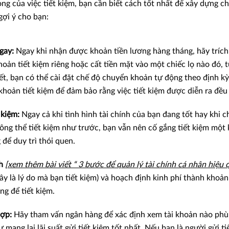
ng của việc tiết kiệm, bạn cần biết cách tốt nhất để xây dựng ch
gợi ý cho bạn:
gay:
Ngay khi nhận được khoản tiền lương hàng tháng, hãy trích
oản tiết kiệm riêng hoặc cất tiền mặt vào một chiếc lọ nào đó, t
ết, bạn có thể cài đặt chế độ chuyển khoản tự động theo định k
khoản tiết kiệm để đảm bảo rằng việc tiết kiệm được diễn ra đều
 kiệm:
Ngay cả khi tình hình tài chính của bạn đang tốt hay khi c
ông thể tiết kiệm như trước, bạn vẫn nên cố gắng tiết kiệm một
để duy trì thói quen.
nh
[xem thêm bài viết “ 3 bước để quản lý tài chính cá nhân hiệu 
đây là lý do mà bạn tiết kiệm) và hoạch định kinh phí thành khoản
ng để tiết kiệm.
ợp:
Hãy tham vấn ngân hàng để xác định xem tài khoản nào phù
mang lại lãi suất gửi tiết kiệm tốt nhất. Nếu bạn là người gửi ti