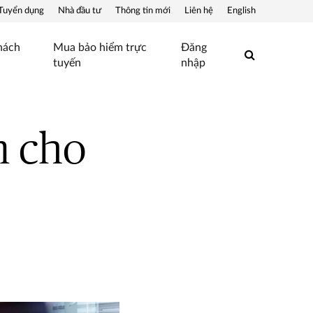
Tuyển dụng
Nhà đầu tư
Thông tin mới
Liên hệ
English
hách
Mua bảo hiểm trực
Đăng
Search
tuyến
nhập
m cho