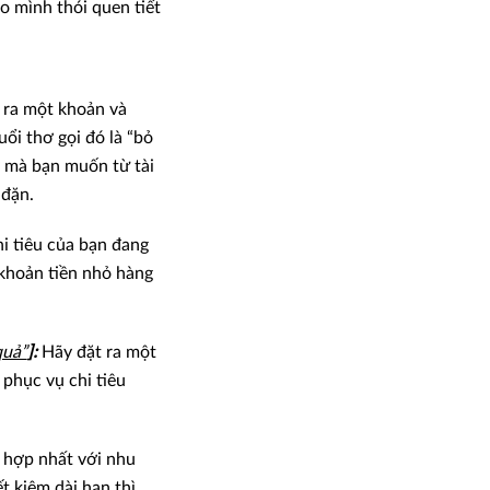
o mình thói quen tiết
 ra một khoản và
uổi thơ gọi đó là “bỏ
ỳ mà bạn muốn từ tài
 đặn.
hi tiêu của bạn đang
 khoản tiền nhỏ hàng
quả”
]:
Hãy đặt ra một
 phục vụ chi tiêu
 hợp nhất với nhu
ết kiệm dài hạn thì