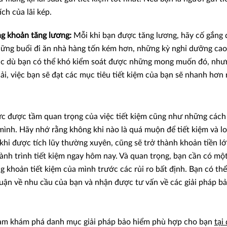
ch của lãi kép.
g khoản tăng lương:
Mỗi khi bạn được tăng lương, hãy cố gắng 
ững buổi đi ăn nhà hàng tốn kém hơn, những kỳ nghỉ dưỡng cao
ặc dù bạn có thể khó kiểm soát được những mong muốn đó, nhưn
, việc bạn sẽ đạt các mục tiêu tiết kiệm của bạn sẽ nhanh hơn r
c được tầm quan trọng của việc tiết kiệm cũng như những cách
mình. Hãy nhớ rằng không khi nào là quá muộn để tiết kiệm và lo
 khi được tích lũy thường xuyên, cũng sẽ trở thành khoản tiền l
ành trình tiết kiệm ngay hôm nay. Và quan trọng, bạn cần có m
g khoản tiết kiệm của mình trước các rủi ro bất định. Bạn có thể
ận về nhu cầu của bạn và nhận được tư vấn về các giải pháp bảo 
am khám phá danh mục giải pháp bảo hiểm phù hợp cho bạn
tại