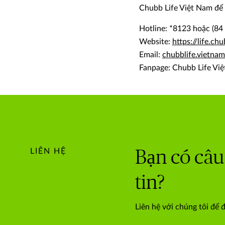
Chubb Life Việt Nam để t
Hotline: *8123 hoặc (84
Website:
https://life.c
Email:
chubblife.vietn
Fanpage: Chubb Life Vi
LIÊN HỆ
Bạn có câu
tin?
Liên hệ với chúng tôi để 