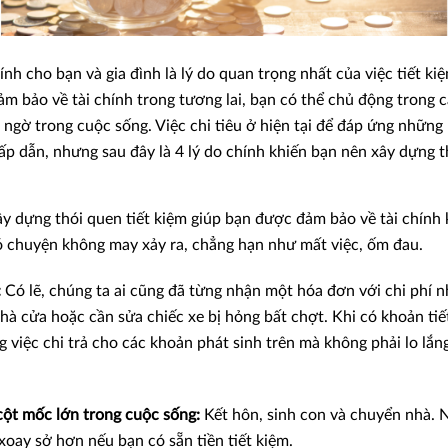
ính cho bạn và gia đình là lý do quan trọng nhất của việc tiết k
ảm bảo về tài chính trong tương lai, bạn có thể chủ động trong 
 ngờ trong cuộc sống. Việc chi tiêu ở hiện tại để đáp ứng nhữn
p dẫn, nhưng sau đây là 4 lý do chính khiến bạn nên xây dựng th
y dựng thói quen tiết kiệm giúp bạn được đảm bảo về tài chính k
ó chuyện không may xảy ra, chẳng hạn như mất việc, ốm đau.
:
Có lẽ, chúng ta ai cũng đã từng nhận một hóa đơn với chi phí n
hà cửa hoặc cần sửa chiếc xe bị hỏng bất chợt. Khi có khoản tiế
 việc chi trả cho các khoản phát sinh trên mà không phải lo lắng
ột mốc lớn trong cuộc sống:
Kết hôn, sinh con và chuyển nhà. 
xoay sở hơn nếu bạn có sẵn tiền tiết kiệm.