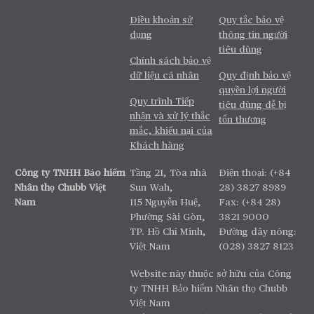
Điều khoản sử
Quy tắc bảo vệ
dụng
thông tin người
tiêu dùng
Chính sách bảo vệ
dữ liệu cá nhân
Quy định bảo vệ
quyền lợi người
Quy trình Tiếp
tiêu dùng dễ bị
nhận và xử lý thắc
tổn thương
mắc, khiếu nại của
Khách hàng
Công ty TNHH Bảo hiểm
Tầng 21, Tòa nhà
Điện thoại: (+84
Nhân thọ Chubb Việt
Sun Wah,
28) 3827 8989
Nam
115 Nguyễn Huệ,
Fax: (+84 28)
Phường Sài Gòn,
3821 9000
TP. Hồ Chí Minh,
Đường dây nóng:
Việt Nam
(028) 3827 8123
Website này thuộc sở hữu của Công
ty TNHH Bảo hiểm Nhân thọ Chubb
Việt Nam