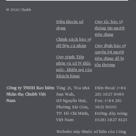
© 2026 Chubb
Điều khoản sử
Quy tắc bảo vệ
dụng
thông tin người
tiêu dùng
Chính sách bảo vệ
dữ liệu cá nhân
Quy định bảo vệ
quyền lợi người
Quy trình Tiếp
tiêu dùng dễ bị
nhận và xử lý thắc
tổn thương
mắc, khiếu nại của
Khách hàng
Công ty TNHH Bảo hiểm
Tầng 21, Tòa nhà
Điện thoại: (+84
Nhân thọ Chubb Việt
Sun Wah,
28) 3827 8989
Nam
115 Nguyễn Huệ,
Fax: (+84 28)
Phường Sài Gòn,
3821 9000
TP. Hồ Chí Minh,
Đường dây nóng:
Việt Nam
(028) 3827 8123
Website này thuộc sở hữu của Công