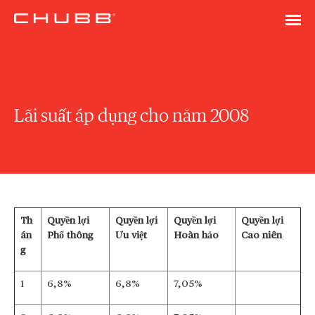
Lãi suất áp dụng cho năm 2008
Th
Quyền lợi
Quyền lợi
Quyền lợi
Quyền lợi
án
Phổ thông
Ưu việt
Hoàn hảo
Cao niên
g
1
6,8%
6,8%
7,05%