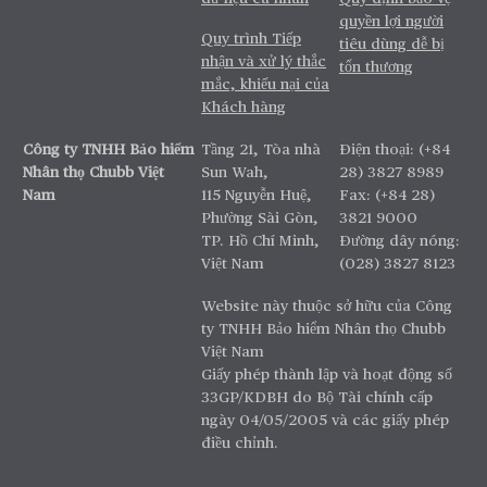
quyền lợi người
Quy trình Tiếp
tiêu dùng dễ bị
nhận và xử lý thắc
tổn thương
mắc, khiếu nại của
Khách hàng
Công ty TNHH Bảo hiểm
Tầng 21, Tòa nhà
Điện thoại: (+84
Nhân thọ Chubb Việt
Sun Wah,
28) 3827 8989
Nam
115 Nguyễn Huệ,
Fax: (+84 28)
Phường Sài Gòn,
3821 9000
TP. Hồ Chí Minh,
Đường dây nóng:
Việt Nam
(028) 3827 8123
Website này thuộc sở hữu của Công
ty TNHH Bảo hiểm Nhân thọ Chubb
Việt Nam
Giấy phép thành lập và hoạt động số
33GP/KDBH do Bộ Tài chính cấp
ngày 04/05/2005 và các giấy phép
điều chỉnh.